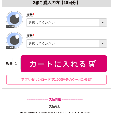
2箱ご購入の方【10日分】
度数
(必
須)
度数
(必
須)
数量
アプリダウンロードで1,000円分のクーポンGET
============ 欠品情報 ============
欠品なし