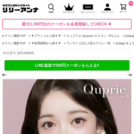
0
カート
検索
ランキング
キャンペーン
マイページ
最大2,300円分のクーポンを会員登録してCHECK ▶
カラコン通販TOP
▼ブランドから探す▼
キュプリエ (Quprie) カラコン - Rちゃん
[1d
カラコン通販TOP
▼装用期間から探す▼
ワンデー (1日) 人気カラコン一覧
[1day] キ
商品番号
QP110BBR
LINE追加で500円クーポンもらえる!!