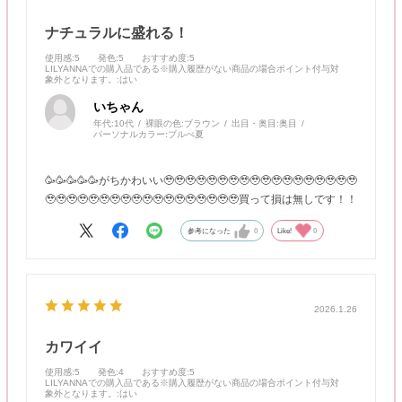
ナチュラルに盛れる！
使用感
:5
発色
:5
おすすめ度
:5
LILYANNAでの購入品である※購入履歴がない商品の場合ポイント付与対
象外となります。
:はい
いちゃん
年代:
10代
裸眼の色:
ブラウン
出目・奥目:
奥目
パーソナルカラー:
ブルべ夏
🥳🥳🥳🥳🥳がちかわいい🥹🥹🥹🥹🥹🥹🥹🥹🥹🥹🥹🥹🥹🥹🥹🥹🥹🥹
🥹🥹🥹🥹🥹🥹🥹🥹🥹🥹🥹🥹🥹🥹🥹🥹🥹🥹買って損は無しです！！
参考になった
0
Like!
0
2026.1.26
カワイイ
使用感
:5
発色
:4
おすすめ度
:5
LILYANNAでの購入品である※購入履歴がない商品の場合ポイント付与対
象外となります。
:はい