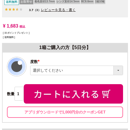
お取寄せ
着色直径13.7mm
レンズ直径14.5mm
BC8.6mm
1箱10枚
送料無料
レビューを見る・書く
3.7
（3）
¥
1,683
税込
[
15
ポイントプレゼント ]
送料無料
1箱ご購入の方【5日分】
度数
(必
須)
数量
アプリダウンロードで1,000円分のクーポンGET