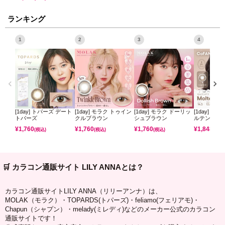
ランキング
1
2
3
4
[1day] トパーズ デート
[1day] モラク トゥイン
[1day] モラク ドーリッ
[1day] コ
トパーズ
クルブラウン
シュブラウン
ルテンパフ
¥
1,760
¥
1,760
¥
1,760
¥
1,848
(税込)
(税込)
(税込)
(税込)
🛒 カラコン通販サイト LILY ANNAとは？
カラコン通販サイトLILY ANNA（リリーアンナ）は、
MOLAK（モラク）・TOPARDS(トパーズ)・feliamo(フェリアモ)・
Chapun（シャプン）・melady(ミレディ)などのメーカー公式のカラコン
通販サイトです！