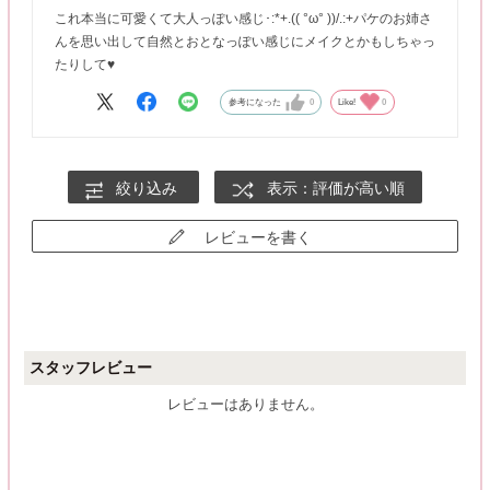
これ本当に可愛くて大人っぽい感じ･:*+.(( °ω° ))/.:+パケのお姉さ
んを思い出して自然とおとなっぽい感じにメイクとかもしちゃっ
たりして♥
参考になった
0
Like!
0
絞り込み
表示：評価が高い順
レビューを書く
スタッフレビュー
レビューはありません。