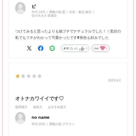
ピ
年代:
10代
裸眼の色:
黒
出目・奥目:
奥目
目の大きさ:
普通目
つけてみると思ったよりも細フチでナチュラルでした！！黒目の
私でもフチがわかって可愛かったです❣️発色も好みでした
参考になった
0
Like!
0
2025.8.2
オトナカワイイです♡
使用感
:5
発色
:5
おすすめ度
:5
no name
年代:
20代
裸眼の色:
ブラウン