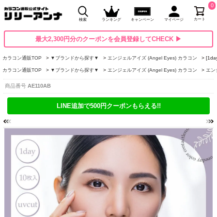
0
カート
検索
ランキング
キャンペーン
マイページ
最大2,300円分のクーポンを会員登録してCHECK ▶
カラコン通販TOP
▼ブランドから探す▼
エンジェルアイズ (Angel Eyes) カラコン
[1
カラコン通販TOP
▼ブランドから探す▼
エンジェルアイズ (Angel Eyes) カラコン
エンジ
商品番号
AE110AB
LINE追加で500円クーポンもらえる!!