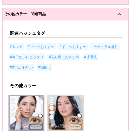
その他カラー・関連商品
関連ハッシュタグ
,
,
,
,
#太フチ
#ブルベおすすめ
#イエベおすすめ
#ナチュラル盛れ
,
,
,
#毎日使いにピッタリ
#初心者におすすめ
#裸眼風
,
#大人かわいい
#垢抜け
その他カラー