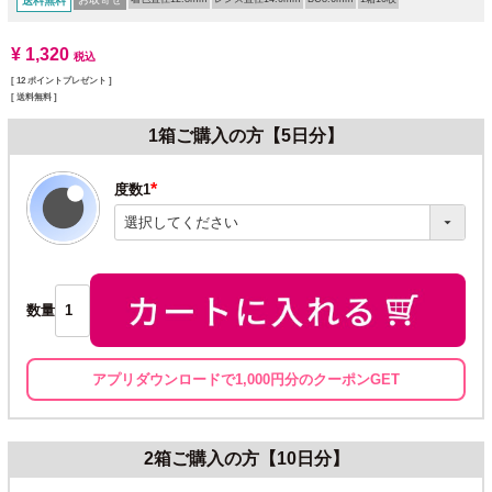
送料無料
¥
1,320
税込
[
12
ポイントプレゼント ]
送料無料
1箱ご購入の方【5日分】
度数1
(必
須)
数量
アプリダウンロードで1,000円分のクーポンGET
2箱ご購入の方【10日分】