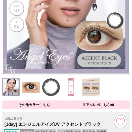
その他カラーこちら
リアルレポこちら📸
1箱10枚入り
[1day] エンジェルアイズUV アクセントブラック
お取寄せ
着色直径12.8mm
レンズ直径14.0mm
BC8.6mm
1箱10枚