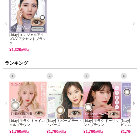
[1day] エンジェルアイ
ズUV アクセントブラッ
ク
¥
1,320
(税込)
ランキング
1
2
3
4
[1day] モラク トゥイン
[1day] トパーズ デート
[1day] モラク ドーリッ
[1day] ミ
クルブラウン
トパーズ
シュブラウン
ピンムーン
¥
1,760
¥
1,760
¥
1,760
¥
1,760
(税込)
(税込)
(税込)
(税込)