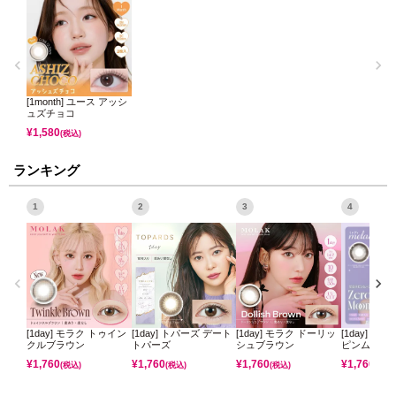
[1month] ユース アッシ
ュズチョコ
¥
1,580
(税込)
ランキング
1
2
3
4
[1day] モラク トゥイン
[1day] トパーズ デート
[1day] モラク ドーリッ
[1day] ミ
クルブラウン
トパーズ
シュブラウン
ピンムーン
¥
1,760
¥
1,760
¥
1,760
¥
1,760
(税込)
(税込)
(税込)
(税込)