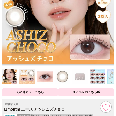
その他カラーこちら
リアルレポこちら📸
1箱2枚入り
[1month] ユース アッシュズチョコ
お取寄せ
着色直径13.2mm
レンズ直径14.0mm
BC8.6mm
1箱2枚