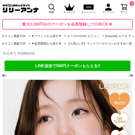
0
カート
検索
ランキング
キャンペーン
マイページ
最大2,300円分のクーポンを会員登録してCHECK ▶
カラコン通販TOP
▼ブランドから探す▼
ユース(YOUS) カラコン
[1month] ユース 
カラコン通販TOP
▼装用期間から探す▼
【人気1ヶ月】マンスリーカラコンおすすめ一覧
商品番号
YUSM2ASC
LINE追加で500円クーポンもらえる!!