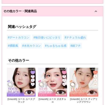
その他カラー・関連商品
関連ハッシュタグ
,
,
,
#デートカラコン
#毎日使いにピッタリ
#ナチュラル盛れ
,
,
,
#裸眼風
#水光カラコン
#ちゅるちゅる感
#細フチ
その他カラー
[1month] ユース ユースブ
[1month] ユース ヌオチョ
[1month] ユース ティアリ
ラック
コ
ングブラウン