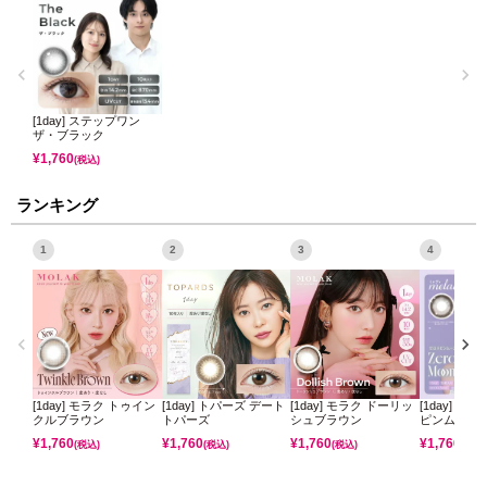
[1day] ステップワン
ザ・ブラック
¥
1,760
(税込)
ランキング
1
2
3
4
[1day] モラク トゥイン
[1day] トパーズ デート
[1day] モラク ドーリッ
[1day] ミ
クルブラウン
トパーズ
シュブラウン
ピンムーン
¥
1,760
¥
1,760
¥
1,760
¥
1,760
(税込)
(税込)
(税込)
(税込)