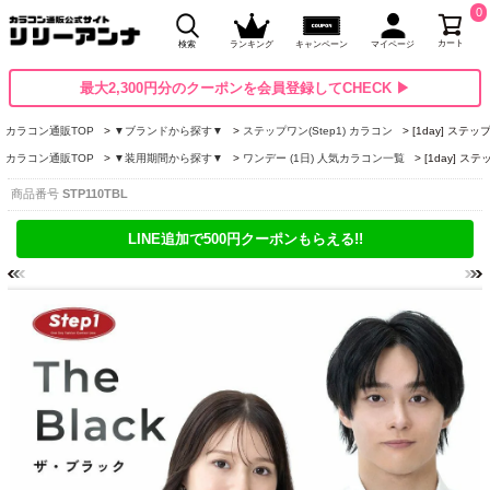
0
カート
検索
ランキング
キャンペーン
マイページ
最大2,300円分のクーポンを会員登録してCHECK ▶
カラコン通販TOP
▼ブランドから探す▼
ステップワン(Step1) カラコン
[1day] ステ
カラコン通販TOP
▼装用期間から探す▼
ワンデー (1日) 人気カラコン一覧
[1day] 
商品番号
STP110TBL
LINE追加で500円クーポンもらえる!!