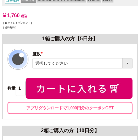
送料無料
¥
1,760
税込
[
16
ポイントプレゼント ]
送料無料
1箱ご購入の方【5日分】
度数
(必
須)
数量
アプリダウンロードで1,000円分のクーポンGET
2箱ご購入の方【10日分】