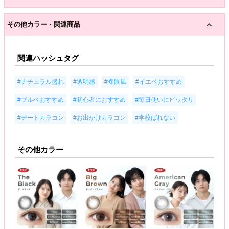
その他カラー・関連商品
関連ハッシュタグ
,
,
,
,
#ナチュラル盛れ
#透明感
#裸眼風
#イエベおすすめ
,
,
,
#ブルベおすすめ
#初心者におすすめ
#毎日使いにピッタリ
,
,
#デートカラコン
#お出かけカラコン
#学校ばれない
その他カラー