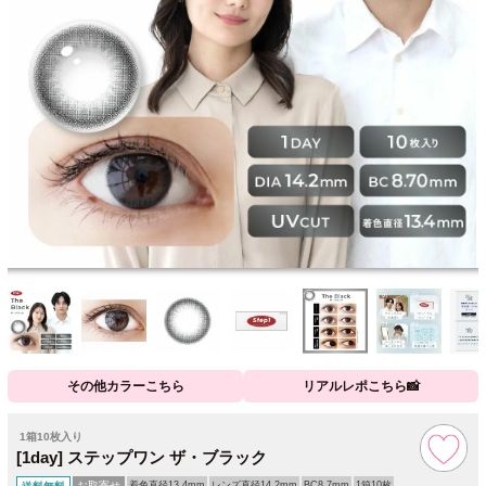
その他カラーこちら
リアルレポこちら📸
1箱10枚入り
[1day] ステップワン ザ・ブラック
お取寄せ
着色直径13.4mm
レンズ直径14.2mm
BC8.7mm
1箱10枚