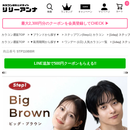
0
カート
検索
ランキング
キャンペーン
マイページ
最大2,300円分のクーポンを会員登録してCHECK ▶
カラコン通販TOP
▼ブランドから探す▼
ステップワン(Step1) カラコン
[1day] ス
カラコン通販TOP
▼装用期間から探す▼
ワンデー (1日) 人気カラコン一覧
[1day] 
商品番号
STP110BBR
LINE追加で500円クーポンもらえる!!