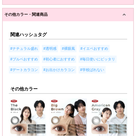
その他カラー・関連商品
関連ハッシュタグ
,
,
,
,
#ナチュラル盛れ
#透明感
#裸眼風
#イエベおすすめ
,
,
,
#ブルベおすすめ
#初心者におすすめ
#毎日使いにピッタリ
,
,
#デートカラコン
#お出かけカラコン
#学校ばれない
その他カラー