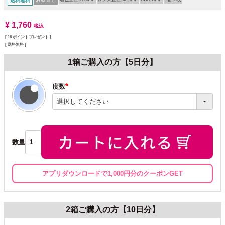
送料無料
¥
1,760
税込
[
16
ポイントプレゼント ]
送料無料
1箱ご購入の方【5日分】
度数
(必
須)
数量
アプリダウンロードで1,000円分のクーポンGET
2箱ご購入の方【10日分】