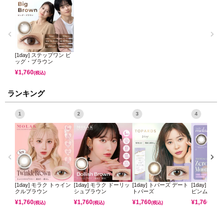
[1day] ステップワン ビ
ッグ・ブラウン
¥
1,760
(税込)
ランキング
1
2
3
4
[1day] モラク トゥイン
[1day] モラク ドーリッ
[1day] トパーズ デート
[1day] ミ
クルブラウン
シュブラウン
トパーズ
ピンムーン
¥
1,760
¥
1,760
¥
1,760
¥
1,760
(税込)
(税込)
(税込)
(税込)