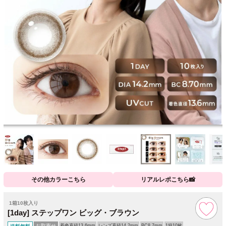
その他カラーこちら
リアルレポこちら📸
1箱10枚入り
[1day] ステップワン ビッグ・ブラウン
お取寄せ
着色直径13.6mm
レンズ直径14.2mm
BC8.7mm
1箱10枚