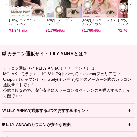
[1day] コファンシー モ
[1day] トパーズ デート
[1day] モラク トゥイン
[1day] モ
ルテンパフ
トパーズ
クルブラウン
シュブラウ
¥
1,848
¥
1,760
¥
1,760
¥
1,760
(税込)
(税込)
(税込)
(税込)
🛒 カラコン通販サイト LILY ANNAとは？
カラコン通販サイトLILY ANNA（リリーアンナ）は、
MOLAK（モラク）・TOPARDS(トパーズ)・feliamo(フェリアモ)・
Chapun（シャプン）・melady(ミレディ)などのメーカー公式のカラコン
通販サイトです！
公式直販なので、安心安全にカラーコンタクトレンズを購入することが
可能です✨
💡 LILY ANNAで通販する3つのおすすめポイント
🛡️ LILY ANNAのカラコンが安全な理由