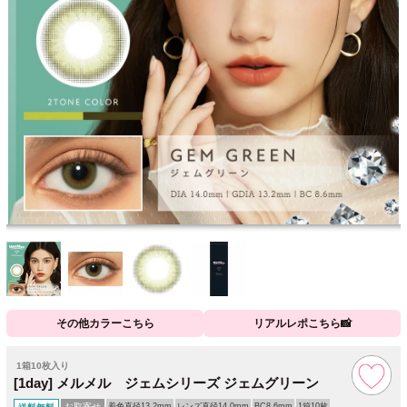
その他カラーこちら
リアルレポこちら📸
1箱10枚入り
[1day] メルメル ジェムシリーズ ジェムグリーン
お取寄せ
着色直径13.2mm
レンズ直径14.0mm
BC8.6mm
1箱10枚