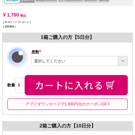
送料無料
¥
1,760
税込
[
16
ポイントプレゼント ]
送料無料
1箱ご購入の方【5日分】
度数
(必
須)
数量
アプリダウンロードで1,000円分のクーポンGET
2箱ご購入の方【10日分】