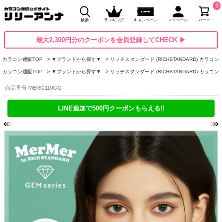
0
カート
検索
ランキング
キャンペーン
マイページ
最大2,300円分のクーポンを会員登録してCHECK ▶
カラコン通販TOP
▼ブランドから探す▼
リッチスタンダード (RICHSTANDARD) カラコン
カラコン通販TOP
▼ブランドから探す▼
リッチスタンダード (RICHSTANDARD) カラコン
商品番号
MERG110GG
LINE追加で500円クーポンもらえる!!