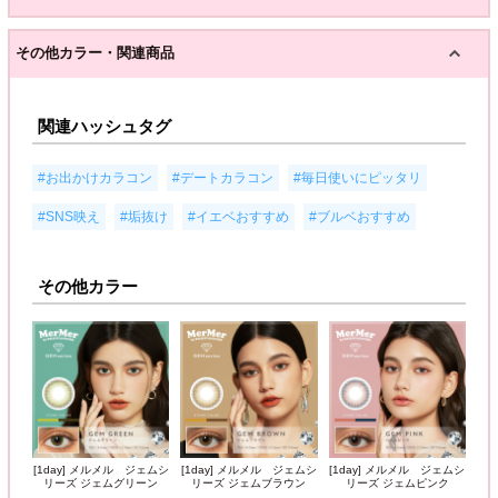
その他カラー・関連商品
関連ハッシュタグ
,
,
,
#お出かけカラコン
#デートカラコン
#毎日使いにピッタリ
,
,
,
#SNS映え
#垢抜け
#イエベおすすめ
#ブルベおすすめ
その他カラー
[1day] メルメル ジェムシ
[1day] メルメル ジェムシ
[1day] メルメル ジェムシ
リーズ ジェムグリーン
リーズ ジェムブラウン
リーズ ジェムピンク