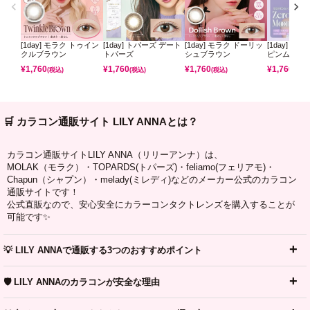
[1day] モラク トゥイン
[1day] トパーズ デート
[1day] モラク ドーリッ
[1day] ミ
クルブラウン
トパーズ
シュブラウン
ピンムーン
¥
1,760
¥
1,760
¥
1,760
¥
1,760
(税込)
(税込)
(税込)
(税込)
🛒 カラコン通販サイト LILY ANNAとは？
カラコン通販サイトLILY ANNA（リリーアンナ）は、
MOLAK（モラク）・TOPARDS(トパーズ)・feliamo(フェリアモ)・
Chapun（シャプン）・melady(ミレディ)などのメーカー公式のカラコン
通販サイトです！
公式直販なので、安心安全にカラーコンタクトレンズを購入することが
可能です✨
💡 LILY ANNAで通販する3つのおすすめポイント
🛡️ LILY ANNAのカラコンが安全な理由