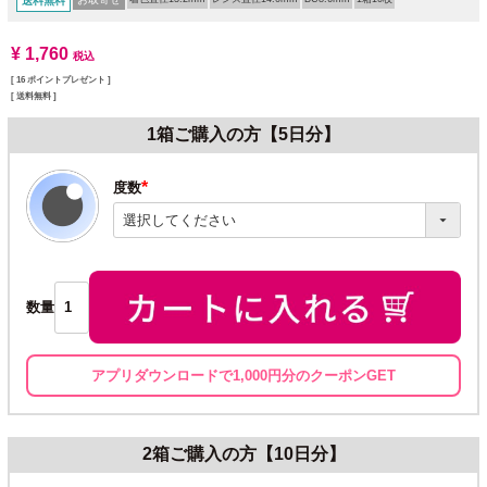
送料無料
¥
1,760
税込
[
16
ポイントプレゼント ]
送料無料
1箱ご購入の方【5日分】
度数
(必
須)
数量
アプリダウンロードで1,000円分のクーポンGET
2箱ご購入の方【10日分】