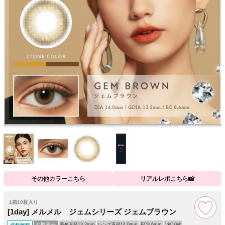
その他カラーこちら
リアルレポこちら📸
1箱10枚入り
[1day] メルメル ジェムシリーズ ジェムブラウン
お取寄せ
着色直径13.2mm
レンズ直径14.0mm
BC8.6mm
1箱10枚