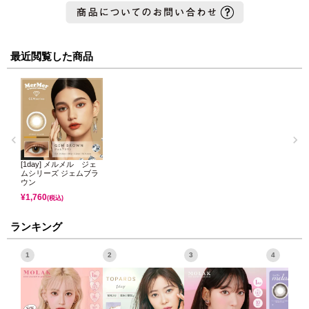
最近閲覧した商品
[1day] メルメル ジェ
ムシリーズ ジェムブラ
ウン
¥
1,760
(税込)
ランキング
1
2
3
4