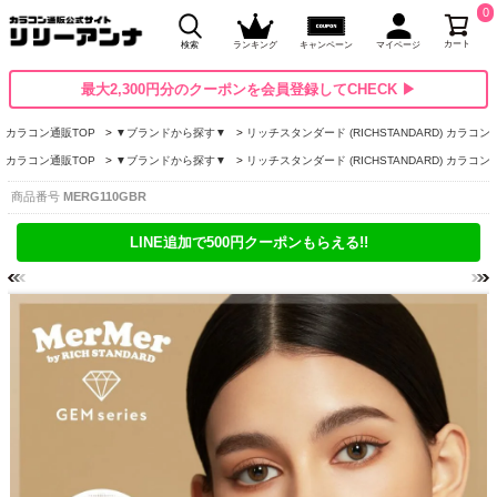
0
カート
検索
ランキング
キャンペーン
マイページ
最大2,300円分のクーポンを会員登録してCHECK ▶
カラコン通販TOP
▼ブランドから探す▼
リッチスタンダード (RICHSTANDARD) カラコン
カラコン通販TOP
▼ブランドから探す▼
リッチスタンダード (RICHSTANDARD) カラコン
商品番号
MERG110GBR
LINE追加で500円クーポンもらえる!!