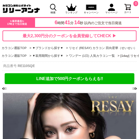
0
カート
検索
ランキング
キャンペーン
マイページ
6
41
13
✨業界最長✨
時間
分
秒 以内のご注文で当日発送
17時まで当日発送
最大2,300円分のクーポンを会員登録してCHECK ▶
カラコン通販TOP
▼ブランドから探す▼
リセイ (RESAY) カラコン 田向星華（せいせい）
カラコン通販TOP
▼装用期間から探す▼
ワンデー (1日) 人気カラコン一覧
[1day] 
商品番号
RE110SQE
LINE追加で500円クーポンもらえる!!