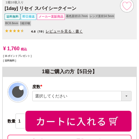
1箱10枚入り
[1day] リセイ スパイシークイーン
着色直径13.7mm
レンズ直径14.5mm
送料無料
即日発送
メーカー直販商品
BC8.6mm
1箱10枚
レビューを見る・書く
4.6
（19）
¥
1,760
税込
[
16
ポイントプレゼント ]
送料無料
1箱ご購入の方【5日分】
度数
(必
須)
数量