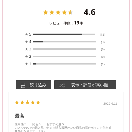
4.6
19
レビュー件数：
件
★
5
(15)
★
4
(3)
★
3
(0)
★
2
(0)
★
1
(1)
絞り込み
表示：評価が高い順
2026.6.11
最高
使用感
:5
発色
:5
おすすめ度
:5
LILYANNAでの購入品である※購入履歴がない商品の場合ポイント付与対
象外となります。
:はい