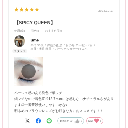
2024.10.17
【SPICY QUEEN】
使用感
:5
発色
:5
おすすめ度
:5
ume
年代:
30代
裸眼の色:
黒
目の形:
アーモンド目
出目・奥目:
奥目
パーソナルカラー:
イエベ
ベージュ感のある発色で細フチ！
細フチなので着色直径13.7ｍｍには感じないナチュラルさがあり
ます◎一番普段使いしやすいかな♪
明るめのブラウンレンズがお好きな方におススメです！！
参考になった
0
Like!
1