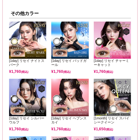
その他カラー
[1day] リセイ ナイトス
[1day] リセイ バッドガ
[1day] リセイ チャーミ
パーク
ール
ーキャット
¥
1,760
¥
1,760
¥
1,760
(税込)
(税込)
(税込)
[1day] リセイ シルバー
[1day] リセイ ヘブンス
[1month] リセイ スパイ
ウルフ
カイ
シークイーン
¥
1,760
¥
1,760
¥
1,650
(税込)
(税込)
(税込)