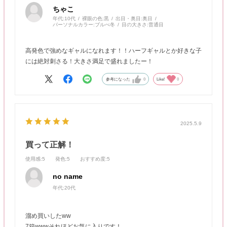
ちゃこ
年代:
10代
裸眼の色:
黒
出目・奥目:
奥目
パーソナルカラー:
ブルべ冬
目の大きさ:
普通目
高発色で強めなギャルになれます！！ハーフギャルとか好きな子
には絶対刺さる！大きさ満足で盛れましたー！
参考になった
0
Like!
0
2025.5.9
買って正解！
使用感
:5
発色
:5
おすすめ度
:5
no name
年代:
20代
溜め買いしたww
7箱wwwそれほどお気に入りです！