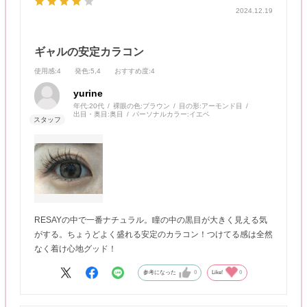
2024.12.19
ギャルの安定カラコン
使用感
:4
発色
:5,4
おすすめ度
:4
yurine
年代:
20代
裸眼の色:
ブラウン
目の形:
アーモンド目
出目・奥目:
奥目
パーソナルカラー:
イエベ
RESAYの中で一番ナチュラル。瞳の中の黒目が大きく見える気
がする。ちょうどよく盛れる安定のカラコン！つけてる感は全然
なく着け心地グッド！
参考になった
0
Like!
0