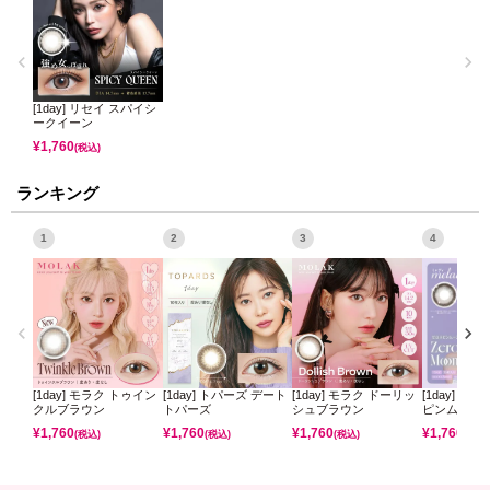
[1day] リセイ スパイシ
ークイーン
¥
1,760
(税込)
ランキング
1
2
3
4
[1day] モラク トゥイン
[1day] トパーズ デート
[1day] モラク ドーリッ
[1day] ミ
クルブラウン
トパーズ
シュブラウン
ピンムーン
¥
1,760
¥
1,760
¥
1,760
¥
1,760
(税込)
(税込)
(税込)
(税込)