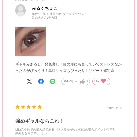
みるくちょこ
年代:
30代
裸眼の色:
ダークブラウン
目の大きさ:
デカ目
ギャルみあるし、発色良し！目の形にも合っていてストレスなか
ったのがびっくり！黒目サイズもぴったり！リピート確定👍
参考になった
0
Like!
0
2025.11.8
強めギャルならこれ！
LILYANNAでの購入品である※購入履歴がない商品の場合ポイント付与対
象外となります。
:はい