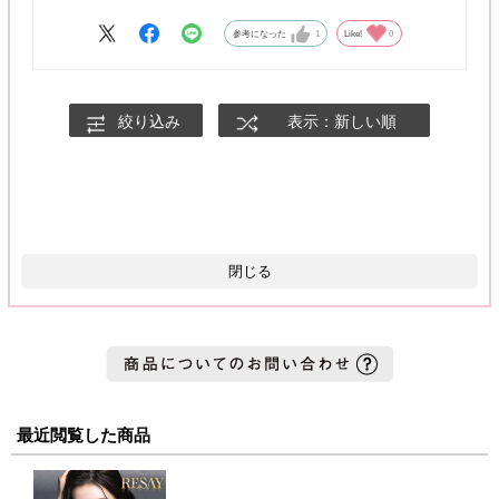
縦幅 約1.3㎝
黒目 約1.2㎝
参考になった
1
Like!
0
絞り込み
表示：新しい順
閉じる
最近閲覧した商品