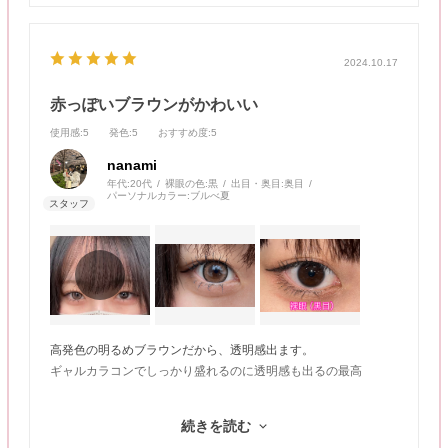
2024.10.17
赤っぽいブラウンがかわいい
使用感
:5
発色
:5
おすすめ度
:5
nanami
年代:
20代
裸眼の色:
黒
出目・奥目:
奥目
パーソナルカラー:
ブルべ夏
高発色の明るめブラウンだから、透明感出ます。
ギャルカラコンでしっかり盛れるのに透明感も出るの最高
_______________
続きを読む
横幅 約2.7㎝