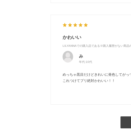
かわいい
LILYANNAでの購入品である※購入履歴がない商
み
年代:
10代
めっちゃ黒目だけどきれいに発色してがっつ
これつけてプリ絶対かわいい！！