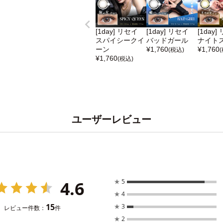
[1day] リセイ
[1day] リセイ
[1day]
スパイシークイ
バッドガール
ナイト
ーン
¥
1,760
¥
1,760
(税込)
¥
1,760
(税込)
ユーザーレビュー
4.6
★
5
★
4
15
★
3
レビュー件数：
件
★
2