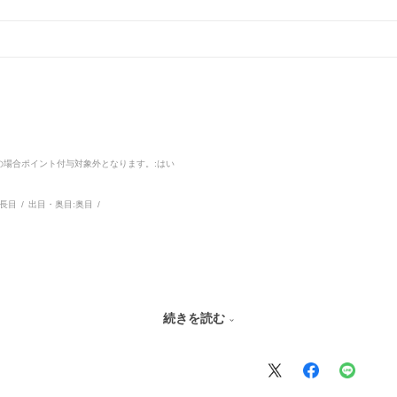
品の場合ポイント付与対象外となります。
:はい
長目
出目・奥目:
奥目
続きを読む