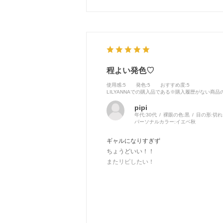
程よい発色♡
使用感
:5
発色
:5
おすすめ度
:5
LILYANNAでの購入品である※購入履歴がない商
pipi
年代:
30代
裸眼の色:
黒
目の形:
切れ
パーソナルカラー:
イエベ秋
ギャルになりすぎず
ちょうどいい！！
またリピしたい！
あまり乾燥も気にならなかったし
不快感もなかった！！