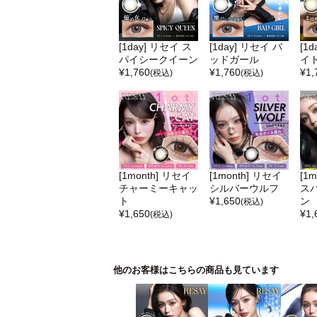
[1day] リセイ ス
[1day] リセイ バ
[1
パイシークイーン
ッドガール
イ
¥
1,760
¥
1,760
¥
1,
(税込)
(税込)
[1month] リセイ
[1month] リセイ
[1
チャーミーキャッ
シルバーウルフ
ス
ト
¥
1,650
ン
(税込)
¥
1,650
¥
1,
(税込)
他のお客様はこちらの商品も見ています