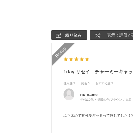
絞り込み
表示：評価が
1day リセイ チャーミーキャ
使用感
:5
発色
:5
おすすめ度
:5
no name
年代:
10代
裸眼の色:
ブラウン
出目
ふち太めで甘可愛ぎゃるって感じでした！写