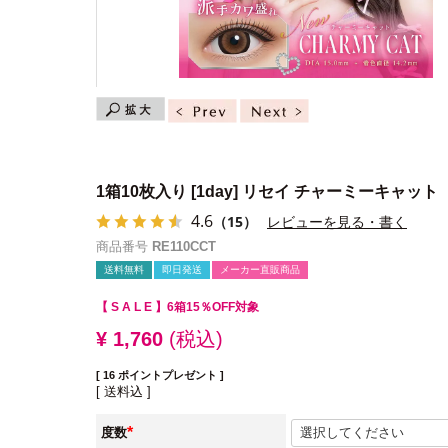
1箱10枚入り
[1day] リセイ チャーミーキャット
4.6
（15）
レビューを見る・書く
商品番号
RE110CCT
送料無料
即日発送
メーカー直販商品
【 S A L E 】
6箱15％OFF対象
¥
1,760
税込
[
16
ポイントプレゼント ]
送料込
度数