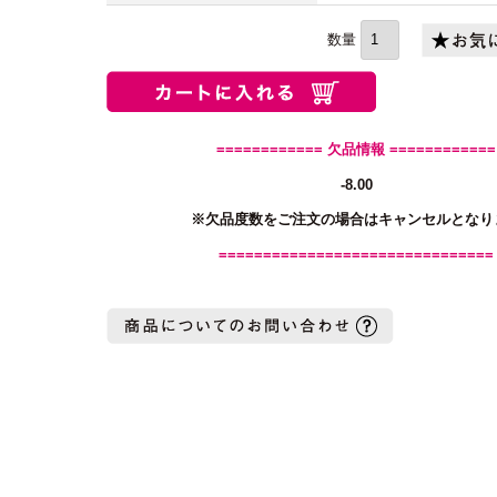
(必
須)
============ 欠品情報 ============
-8.00
※欠品度数をご注文の場合はキャンセルとなり
===============================