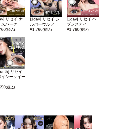
day] リセイ ナ
[1day] リセイ シ
[1day] リセイ ヘ
トスパーク
ルバーウルフ
ブンスカイ
760
¥
1,760
¥
1,760
(税込)
(税込)
(税込)
month] リセイ
パイシークイー
650
(税込)