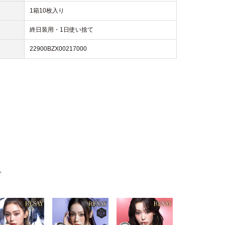
1箱10枚入り
終日装用・1日使い捨て
22900BZX00217000
。