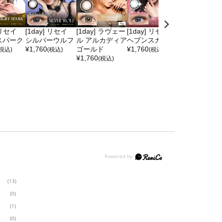
 リセイ
[1day] リセイ
[1day] ラヴェー
[1day] リセイ
[1month] リ
スパーク
シルバーウルフ
ル アルカディア
ヘブンスカイ
チャーミーキ
¥
1,760
ゴールド
¥
1,760
ット
(税込)
(税込)
(税込)
¥
1,760
¥
1,650
(税込)
(税込)
(13)
(0)
(1)
(0)