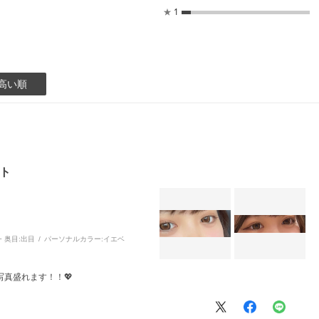
★
1
高い順
ット
・奥目:
出目
パーソナルカラー:
イエベ
真盛れます！！💖