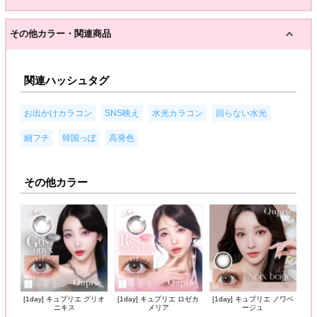
その他カラー・関連商品
関連ハッシュタグ
,
,
,
,
お出かけカラコン
SNS映え
水光カラコン
回らない水光
,
,
細フチ
韓国っぽ
高発色
その他カラー
[1day] キュプリエ グリオ
[1day] キュプリエ ロゼカ
[1day] キュプリエ ノワベ
ニキス
メリア
ージュ