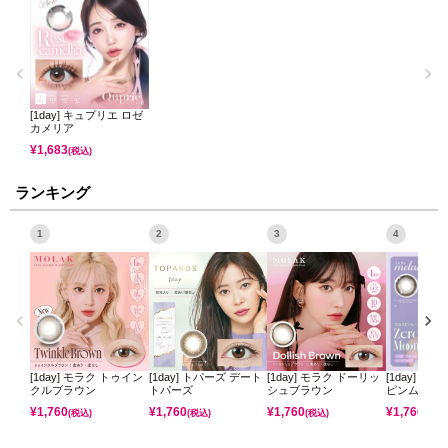
[1day] キュプリエ ロゼ
カメリア
¥
1,683
(税込)
ランキング
1
2
3
4
[1day] モラク トゥイン
[1day] トパーズ デート
[1day] モラク ドーリッ
[1day] ミ
クルブラウン
トパーズ
シュブラウン
ピンムーン
¥
1,760
¥
1,760
¥
1,760
¥
1,760
(税込)
(税込)
(税込)
(税込)