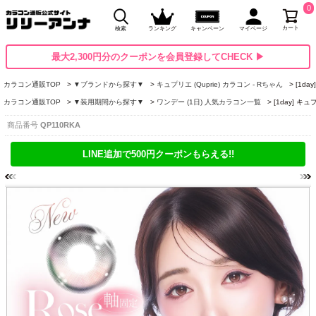
0
カート
検索
ランキング
キャンペーン
マイページ
最大2,300円分のクーポンを会員登録してCHECK ▶
カラコン通販TOP
▼ブランドから探す▼
キュプリエ (Quprie) カラコン - Rちゃん
[1d
カラコン通販TOP
▼装用期間から探す▼
ワンデー (1日) 人気カラコン一覧
[1day] 
商品番号
QP110RKA
LINE追加で500円クーポンもらえる!!