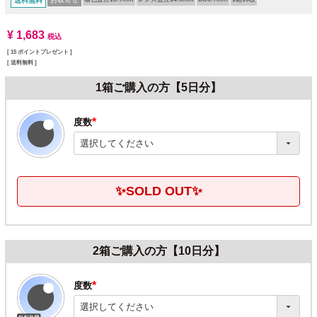
送料無料
¥
1,683
税込
[
15
ポイントプレゼント ]
送料無料
1箱ご購入の方【5日分】
度数
(必
須)
✨SOLD OUT✨
2箱ご購入の方【10日分】
度数
(必
須)