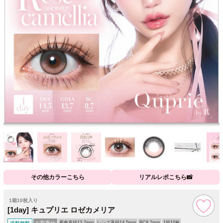
その他カラーこちら
リアルレポこちら📸
1箱10枚入り
[1day] キュプリエ ロゼカメリア
お取寄せ
着色直径13.7mm
レンズ直径14.5mm
BC8.7mm
1箱10枚