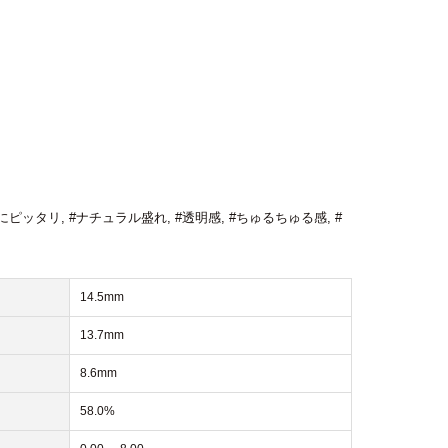
にピッタリ
,
#ナチュラル盛れ
,
#透明感
,
#ちゅるちゅる感
,
#
14.5mm
13.7mm
8.6mm
58.0%