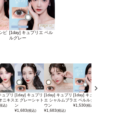
 シピ
[1day] キュプリエ ペル
ルグレー
] キュプリ
[1day] キュプリ
[1day] キュプリ
[1day] キュプリ
[1day] キュ
オニキス
エ グレーシャト
エ シャルムブラ
エ ペルルグレー
エ シピベージ
ン
ウン
¥
1,530
¥
1,683
(税込)
(税込)
(税込)
¥
1,683
¥
1,683
(税込)
(税込)