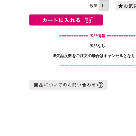
須)
============ 欠品情報 ============
欠品なし
※欠品度数をご注文の場合はキャンセルとなり
===============================