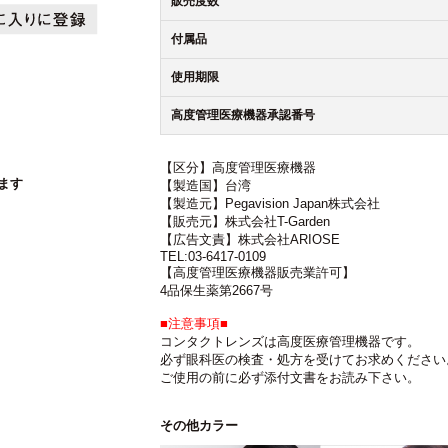
販売度数
付属品
使用期限
高度管理医療機器承認番号
【区分】高度管理医療機器
ます
【製造国】台湾
【製造元】Pegavision Japan株式会社
【販売元】株式会社T-Garden
【広告文責】株式会社ARIOSE
TEL:03-6417-0109
【高度管理医療機器販売業許可】
4品保生薬第2667号
■注意事項■
コンタクトレンズは高度医療管理機器です。
必ず眼科医の検査・処方を受けてお求めください
ご使用の前に必ず添付文書をお読み下さい。
その他カラー