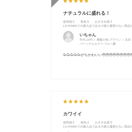
ナチュラルに盛れる！
使用感
:5
発色
:5
おすすめ度
:5
LILYANNAでの購入品である※購入履歴がない商
いちゃん
年代:
10代
裸眼の色:
ブラウン
出目
パーソナルカラー:
ブルべ夏
🥳🥳🥳🥳🥳がちかわいい🥹🥹🥹🥹🥹🥹🥹🥹
カワイイ
使用感
:5
発色
:4
おすすめ度
:5
LILYANNAでの購入品である※購入履歴がない商