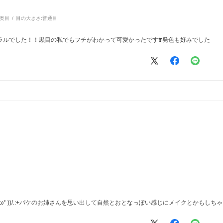
奥目
目の大きさ:
普通目
ラルでした！！黒目の私でもフチがわかって可愛かったです❣️発色も好みでした
 °ω° ))/.:+パケのお姉さんを思い出して自然とおとなっぽい感じにメイクとかもしち