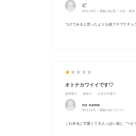
ピ
年代:
10代
裸眼の色:
黒
出目・奥目:
つけてみると思ったよりも細フチでナチュ
オトナカワイイです♡
使用感
:5
発色
:5
おすすめ度
:5
no name
年代:
20代
裸眼の色:
ブラウン
これ本当に可愛くて大人っぽい感じ･:*+.((