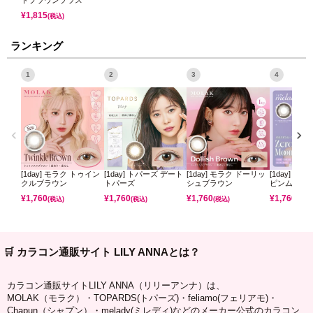
トブラウンプラス
¥
1,815
(税込)
ランキング
1
2
3
4
[1day] モラク トゥイン
[1day] トパーズ デート
[1day] モラク ドーリッ
[1day] ミ
クルブラウン
トパーズ
シュブラウン
ピンムーン
¥
1,760
¥
1,760
¥
1,760
¥
1,760
(税込)
(税込)
(税込)
(税込)
🛒 カラコン通販サイト LILY ANNAとは？
カラコン通販サイトLILY ANNA（リリーアンナ）は、
MOLAK（モラク）・TOPARDS(トパーズ)・feliamo(フェリアモ)・
Chapun（シャプン）・melady(ミレディ)などのメーカー公式のカラコン