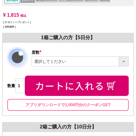
送料無料
¥
1,815
税込
[
17
ポイントプレゼント ]
送料無料
1箱ご購入の方【5日分】
度数
(必
須)
数量
アプリダウンロードで1,000円分のクーポンGET
2箱ご購入の方【10日分】