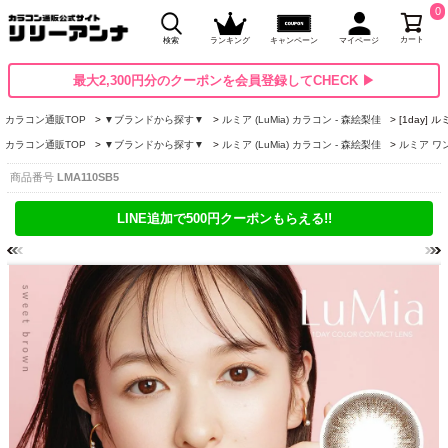
0
カート
検索
ランキング
キャンペーン
マイページ
最大2,300円分のクーポンを会員登録してCHECK ▶
カラコン通販TOP
▼ブランドから探す▼
ルミア (LuMia) カラコン - 森絵梨佳
[1day]
カラコン通販TOP
▼ブランドから探す▼
ルミア (LuMia) カラコン - 森絵梨佳
ルミア ワンデ
商品番号
LMA110SB5
LINE追加で500円クーポンもらえる!!