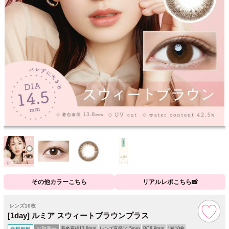
その他カラーこちら
リアルレポこちら📸
レンズ10枚
[1day] ルミア スウィートブラウンプラス
お取寄せ
着色直径13.8mm
レンズ直径14.5mm
BC8.9mm
1箱10枚