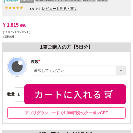
送料無料
レビューを見る・書く
5.0
（1）
¥
1,815
税込
[
17
ポイントプレゼント ]
送料無料
1箱ご購入の方【5日分】
度数
(必
須)
数量
アプリダウンロードで1,000円分のクーポンGET