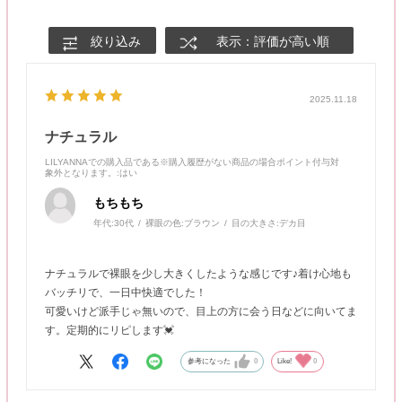
絞り込み
表示：評価が高い順
2025.11.18
ナチュラル
LILYANNAでの購入品である※購入履歴がない商品の場合ポイント付与対
象外となります。
:はい
もちもち
年代:
30代
裸眼の色:
ブラウン
目の大きさ:
デカ目
ナチュラルで裸眼を少し大きくしたような感じです♪着け心地も
バッチリで、一日中快適でした！
可愛いけど派手じゃ無いので、目上の方に会う日などに向いてま
す。定期的にリピします💓
参考になった
0
Like!
0