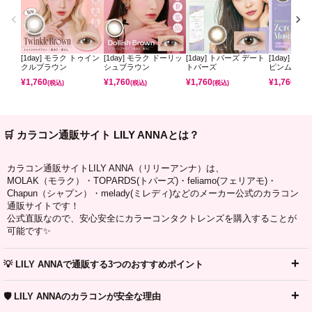
[1day] モラク トゥイン
[1day] モラク ドーリッ
[1day] トパーズ デート
[1day] ミ
クルブラウン
シュブラウン
トパーズ
ピンムーン
¥
1,760
¥
1,760
¥
1,760
¥
1,760
(税込)
(税込)
(税込)
(税込)
🛒 カラコン通販サイト LILY ANNAとは？
カラコン通販サイトLILY ANNA（リリーアンナ）は、
MOLAK（モラク）・TOPARDS(トパーズ)・feliamo(フェリアモ)・
Chapun（シャプン）・melady(ミレディ)などのメーカー公式のカラコン
通販サイトです！
公式直販なので、安心安全にカラーコンタクトレンズを購入することが
可能です✨
💡 LILY ANNAで通販する3つのおすすめポイント
🛡️ LILY ANNAのカラコンが安全な理由