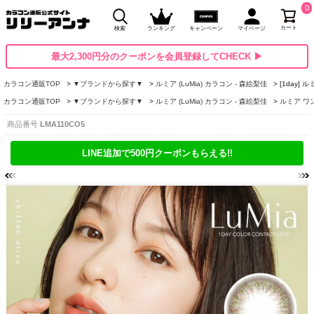
0
カート
検索
ランキング
キャンペーン
マイページ
最大2,300円分のクーポンを会員登録してCHECK ▶
カラコン通販TOP
▼ブランドから探す▼
ルミア (LuMia) カラコン - 森絵梨佳
[1day]
カラコン通販TOP
▼ブランドから探す▼
ルミア (LuMia) カラコン - 森絵梨佳
ルミア ワンデ
商品番号
LMA110CO5
LINE追加で500円クーポンもらえる!!