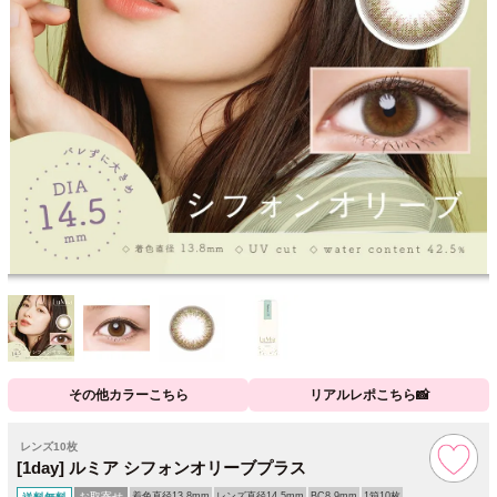
その他カラーこちら
リアルレポこちら📸
レンズ10枚
[1day] ルミア シフォンオリーブプラス
お取寄せ
着色直径13.8mm
レンズ直径14.5mm
BC8.9mm
1箱10枚