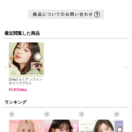
最近閲覧した商品
[1day] ルミア シフォン
オリーブプラス
¥
1,815
(税込)
ランキング
1
2
3
4