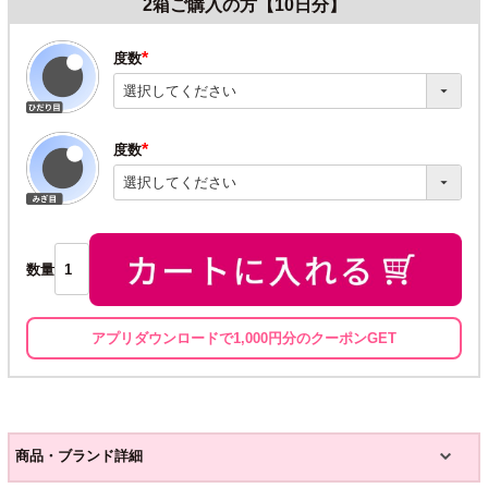
2箱ご購入の方【10日分】
度数
(必
須)
度数
(必
須)
数量
アプリダウンロードで1,000円分のクーポンGET
商品・ブランド詳細