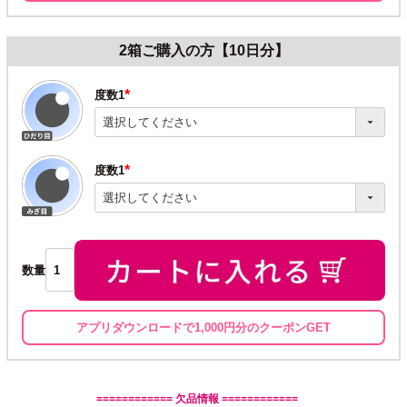
2箱ご購入の方【10日分】
度数1
(必
須)
度数1
(必
須)
数量
アプリダウンロードで1,000円分のクーポンGET
============ 欠品情報 ============