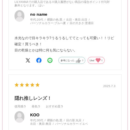
LILYANNAでの購入品である※購入履歴がない商品の場合ポイント付与対
象外となります。
:はい
no name
年代:
20代
裸眼の色:
黒
出目・奥目:
出目
パーソナルカラー:
ブルべ夏
目の大きさ:
普通目
水光なので目キラキラ?うるうるしててとっても可愛い！！リピ
確定！買うべき！
目の乾燥とかは特に何も気にならない。
参考になった
0
Like!
0
2025.7.3
隠れ推しレンズ！
使用感
:5
発色
:5
おすすめ度
:5
KOO
年代:
30代
裸眼の色:
黒
目の形:
丸目
出目・奥目:
奥目
パーソナルカラー:
イエベ