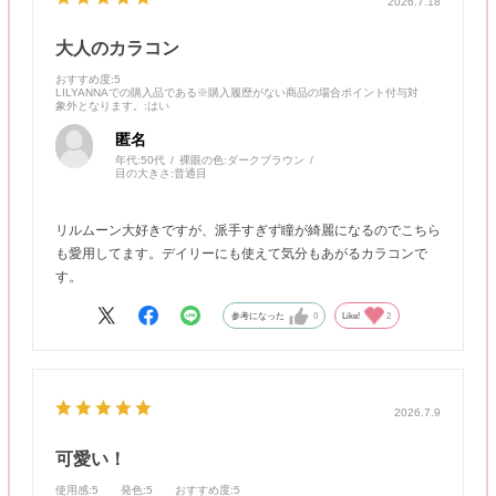
2026.7.18
大人のカラコン
おすすめ度
:5
LILYANNAでの購入品である※購入履歴がない商品の場合ポイント付与対
象外となります。
:はい
匿名
年代:
50代
裸眼の色:
ダークブラウン
目の大きさ:
普通目
リルムーン大好きですが、派手すぎず瞳が綺麗になるのでこちら
も愛用してます。デイリーにも使えて気分もあがるカラコンで
す。
参考になった
0
Like!
2
2026.7.9
可愛い！
使用感
:5
発色
:5
おすすめ度
:5