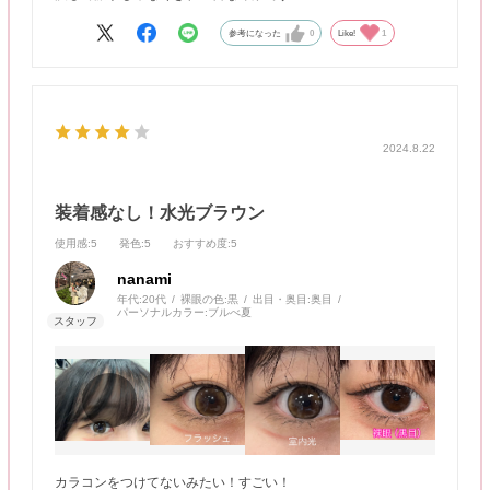
参考になった
0
Like!
1
2024.8.22
装着感なし！水光ブラウン
使用感
:5
発色
:5
おすすめ度
:5
nanami
年代:
20代
裸眼の色:
黒
出目・奥目:
奥目
パーソナルカラー:
ブルべ夏
カラコンをつけてないみたい！すごい！