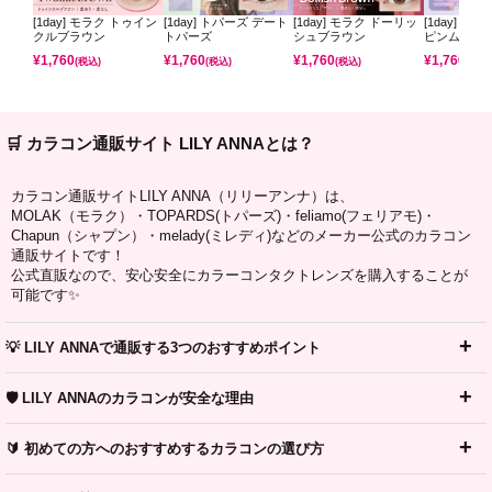
[1day] モラク トゥイン
[1day] トパーズ デート
[1day] モラク ドーリッ
[1day] ミ
クルブラウン
トパーズ
シュブラウン
ピンムーン
¥
1,760
¥
1,760
¥
1,760
¥
1,760
(税込)
(税込)
(税込)
(税込)
🛒 カラコン通販サイト LILY ANNAとは？
カラコン通販サイトLILY ANNA（リリーアンナ）は、
MOLAK（モラク）・TOPARDS(トパーズ)・feliamo(フェリアモ)・
Chapun（シャプン）・melady(ミレディ)などのメーカー公式のカラコン
通販サイトです！
公式直販なので、安心安全にカラーコンタクトレンズを購入することが
可能です✨
💡 LILY ANNAで通販する3つのおすすめポイント
🛡️ LILY ANNAのカラコンが安全な理由
🔰 初めての方へのおすすめするカラコンの選び方