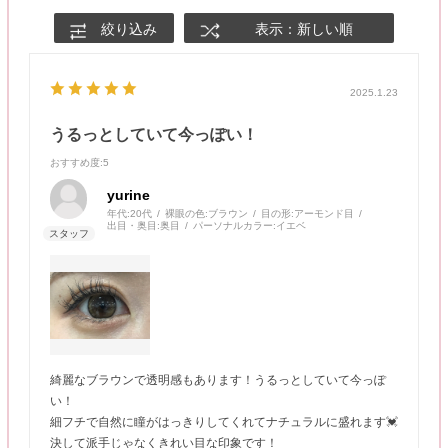
絞り込み
表示：新しい順
2025.1.23
うるっとしていて今っぽい！
おすすめ度
:5
yurine
年代:
20代
裸眼の色:
ブラウン
目の形:
アーモンド目
出目・奥目:
奥目
パーソナルカラー:
イエベ
綺麗なブラウンで透明感もあります！うるっとしていて今っぽ
い！
細フチで自然に瞳がはっきりしてくれてナチュラルに盛れます💓
決して派手じゃなくきれい目な印象です！