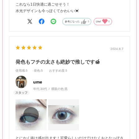
これなら1日快適に過ごせそう！
水光デザインも今っぽくてかわいい💓
参考になった
0
Like!
0
2024.8.7
発色もフチの太さも絶妙で推しです🍯
使用感
:5
発色
:5
おすすめ度
:5
ume
年代:
30代
裸眼の色:
黒
とにかく抜け感が出ます！可愛らしいだけではなくおとなっぽさ