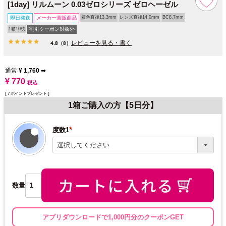
[1day] リルムーン 0.03ゼロシリーズ ゼロヘーゼル
着色直径13.3mm
レンズ直径14.0mm
BC8.7mm
即日発送
メーカー直販商品
1箱10枚
割引クーポン対象外
レビューを見る・書く
4.8
（8）
通常
¥
1,760
➡
¥
770
税込
[
7
ポイントプレゼント ]
1箱ご購入の方【5日分】
度数1
(必
須)
数量
アプリダウンロードで1,000円分のクーポンGET