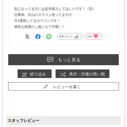
気になってる方には是非購入してほしいです！（笑）
仕事柄、沢山のカラコン使ってますが
今1番推してるカラコンです！
発色も綺麗だし細ふちで可愛い！
参考になった
0
Like!
1
もっと見る
絞り込み
表示：評価が高い順
レビューを書く
スタッフレビュー