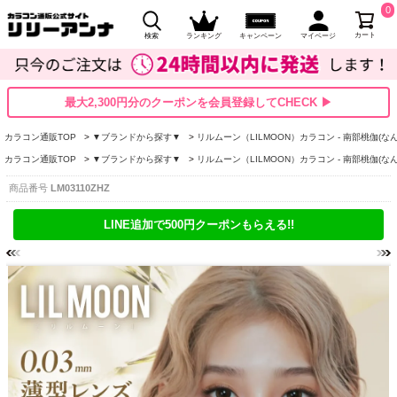
0
カート
検索
ランキング
キャンペーン
マイページ
最大2,300円分のクーポンを会員登録してCHECK ▶
カラコン通販TOP
▼ブランドから探す▼
リルムーン（LILMOON）カラコン - 南部桃伽(な
カラコン通販TOP
▼ブランドから探す▼
リルムーン（LILMOON）カラコン - 南部桃伽(な
商品番号
LM03110ZHZ
LINE追加で500円クーポンもらえる!!