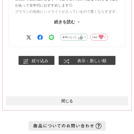
があって全年代におすすめします◎
ブラウンの色味にハイライトが入っているので重くなりすぎず、
細フチがぼんやり感を抑えて目元の印象をしっかり作ってくれる
続きを読む
レンズです👀
着色直径が13.3mmなのも目元に馴染みやすくてうれしいポイン
トです♪
参考になった
0
Like!
0
動画：自然光撮影
絞り込み
表示：新しい順
閉じる