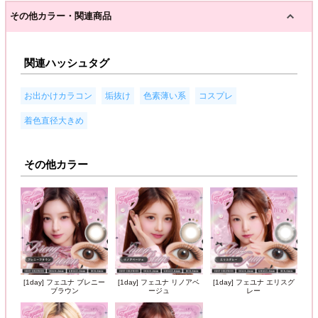
その他カラー・関連商品
関連ハッシュタグ
,
,
,
,
お出かけカラコン
垢抜け
色素薄い系
コスプレ
着色直径大きめ
その他カラー
[1day] フェユナ ブレニー
[1day] フェユナ リノアベ
[1day] フェユナ エリスグ
ブラウン
ージュ
レー