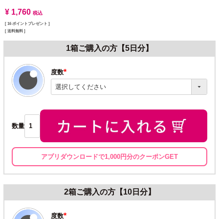
¥
1,760
税込
[
16
ポイントプレゼント ]
送料無料
1箱ご購入の方【5日分】
度数
(必
須)
数量
アプリダウンロードで1,000円分のクーポンGET
2箱ご購入の方【10日分】
度数