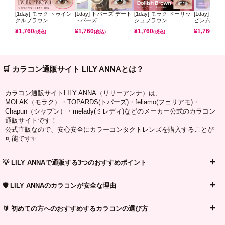
[1day] モラク トゥイン
[1day] トパーズ デート
[1day] モラク ドーリッ
[1day] ミ
クルブラウン
トパーズ
シュブラウン
ピンムーン
¥
1,760
¥
1,760
¥
1,760
¥
1,760
(税込)
(税込)
(税込)
(税込)
🛒 カラコン通販サイト LILY ANNAとは？
カラコン通販サイトLILY ANNA（リリーアンナ）は、
MOLAK（モラク）・TOPARDS(トパーズ)・feliamo(フェリアモ)・
Chapun（シャプン）・melady(ミレディ)などのメーカー公式のカラコン
通販サイトです！
公式直販なので、安心安全にカラーコンタクトレンズを購入することが
可能です✨
💡 LILY ANNAで通販する3つのおすすめポイント
🛡️ LILY ANNAのカラコンが安全な理由
🔰 初めての方へのおすすめするカラコンの選び方