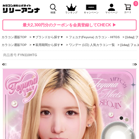
0
カート
検索
ランキング
キャンペーン
マイページ
最大2,300円分のクーポンを会員登録してCHECK ▶
カラコン通販TOP
▼ブランドから探す▼
フェユナ(Feyuna) カラコン - HITGS
[1day
カラコン通販TOP
▼装用期間から探す▼
ワンデー (1日) 人気カラコン一覧
[1day] フ
商品番号
FYN110HTG