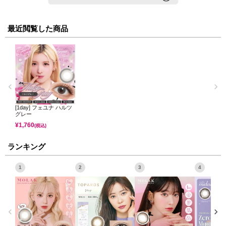
最近閲覧した商品
[1day] フェユナ ハルツ
グレー
¥
1,760
(税込)
ランキング
1
2
3
4