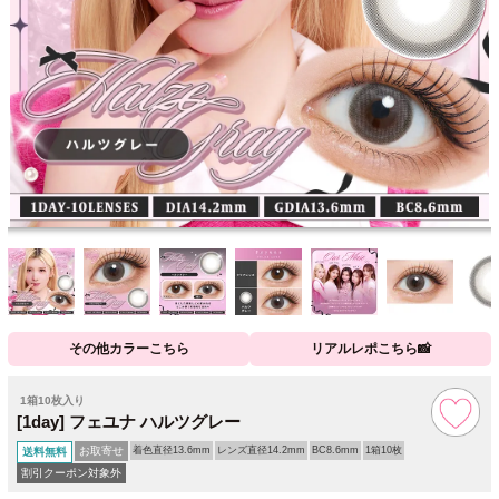
その他カラーこちら
リアルレポこちら📸
1箱10枚入り
[1day] フェユナ ハルツグレー
お取寄せ
着色直径13.6mm
レンズ直径14.2mm
BC8.6mm
1箱10枚
送料無料
割引クーポン対象外