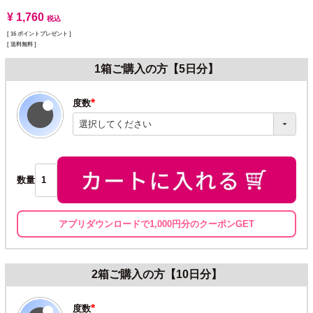
¥
1,760
税込
[
16
ポイントプレゼント ]
送料無料
1箱ご購入の方【5日分】
度数
(必
須)
数量
アプリダウンロードで1,000円分のクーポンGET
2箱ご購入の方【10日分】
度数