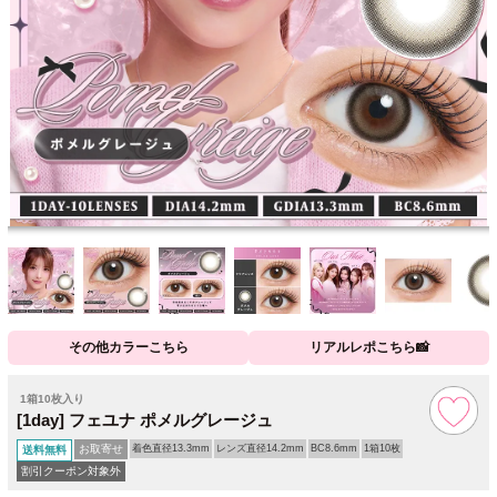
その他カラーこちら
リアルレポこちら📸
1箱10枚入り
[1day] フェユナ ポメルグレージュ
お取寄せ
着色直径13.3mm
レンズ直径14.2mm
BC8.6mm
1箱10枚
送料無料
割引クーポン対象外