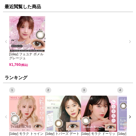
最近閲覧した商品
[1day] フェユナ ポメル
グレージュ
¥
1,760
(税込)
ランキング
1
2
3
4
[1day] モラク トゥイン
[1day] トパーズ デート
[1day] モラク ドーリッ
[1day] ミ