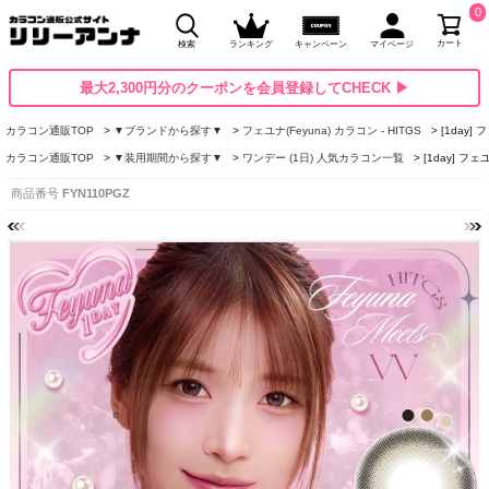
0
カート
検索
ランキング
キャンペーン
マイページ
最大2,300円分のクーポンを会員登録してCHECK ▶
カラコン通販TOP
▼ブランドから探す▼
フェユナ(Feyuna) カラコン - HITGS
[1day
カラコン通販TOP
▼装用期間から探す▼
ワンデー (1日) 人気カラコン一覧
[1day] 
商品番号
FYN110PGZ