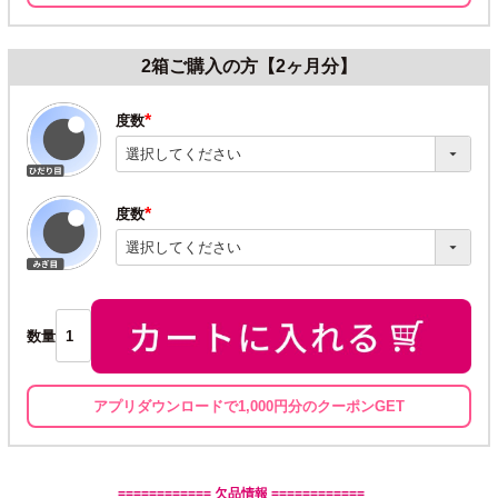
2箱ご購入の方【2ヶ月分】
度数
(必
須)
度数
(必
須)
数量
アプリダウンロードで1,000円分のクーポンGET
============ 欠品情報 ============