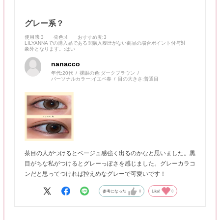
グレー系？
使用感
:3
発色
:4
おすすめ度
:3
LILYANNAでの購入品である※購入履歴がない商品の場合ポイント付与対
象外となります。
:はい
nanacco
年代:
20代
裸眼の色:
ダークブラウン
パーソナルカラー:
イエベ春
目の大きさ:
普通目
茶目の人がつけるとベージュ感強く出るのかなと思いました。黒
目がちな私がつけるとグレーっぽさを感じました。グレーカラコ
ンだと思ってつければ控えめなグレーで可愛いです！
参考になった
0
Like!
0