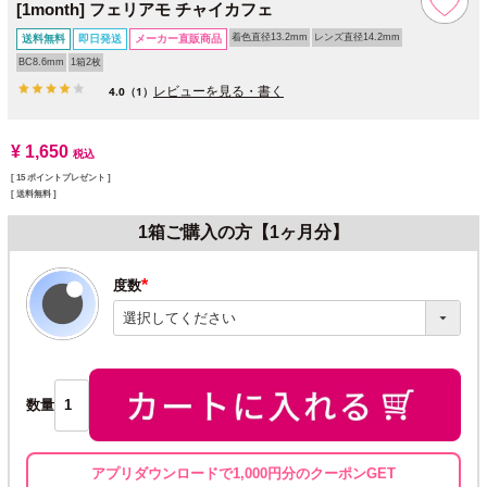
[1month] フェリアモ チャイカフェ
着色直径13.2mm
レンズ直径14.2mm
送料無料
即日発送
メーカー直販商品
BC8.6mm
1箱2枚
レビューを見る・書く
4.0
（1）
¥
1,650
税込
[
15
ポイントプレゼント ]
送料無料
1箱ご購入の方【1ヶ月分】
度数
(必
須)
数量
アプリダウンロードで1,000円分のクーポンGET