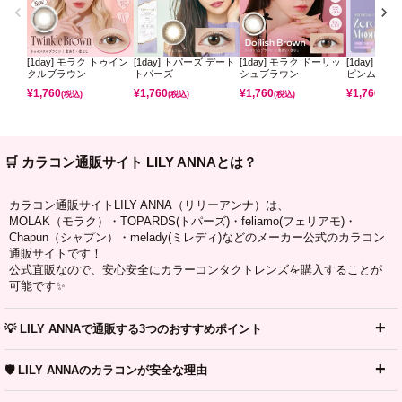
[1day] モラク トゥイン
[1day] トパーズ デート
[1day] モラク ドーリッ
[1day] ミ
クルブラウン
トパーズ
シュブラウン
ピンムーン
¥
1,760
¥
1,760
¥
1,760
¥
1,760
(税込)
(税込)
(税込)
(税込)
🛒 カラコン通販サイト LILY ANNAとは？
カラコン通販サイトLILY ANNA（リリーアンナ）は、
MOLAK（モラク）・TOPARDS(トパーズ)・feliamo(フェリアモ)・
Chapun（シャプン）・melady(ミレディ)などのメーカー公式のカラコン
通販サイトです！
公式直販なので、安心安全にカラーコンタクトレンズを購入することが
可能です✨
💡 LILY ANNAで通販する3つのおすすめポイント
🛡️ LILY ANNAのカラコンが安全な理由