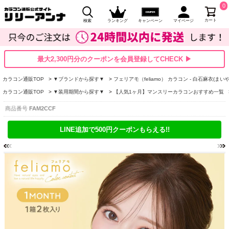
0
カート
検索
ランキング
キャンペーン
マイページ
最大2,300円分のクーポンを会員登録してCHECK ▶
カラコン通販TOP
▼ブランドから探す▼
フェリアモ（feliamo） カラコン - 白石麻衣(まいや
カラコン通販TOP
▼装用期間から探す▼
【人気1ヶ月】マンスリーカラコンおすすめ一覧
商品番号
FAM2CCF
LINE追加で500円クーポンもらえる!!