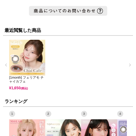
最近閲覧した商品
[1month] フェリアモ チ
ャイカフェ
¥
1,650
(税込)
ランキング
1
2
3
4