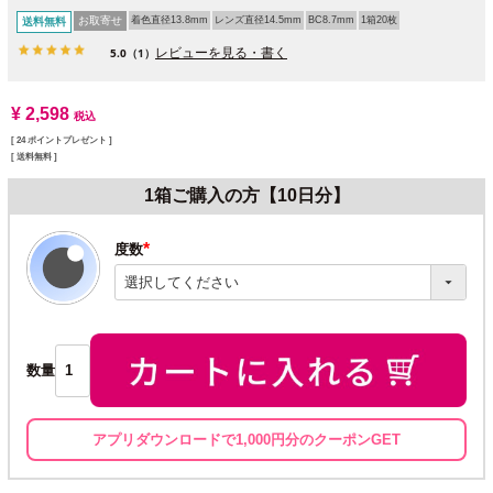
お取寄せ
着色直径13.8mm
レンズ直径14.5mm
BC8.7mm
1箱20枚
送料無料
レビューを見る・書く
5.0
（1）
¥
2,598
税込
[
24
ポイントプレゼント ]
送料無料
1箱ご購入の方【10日分】
度数
(必
須)
数量
アプリダウンロードで1,000円分のクーポンGET