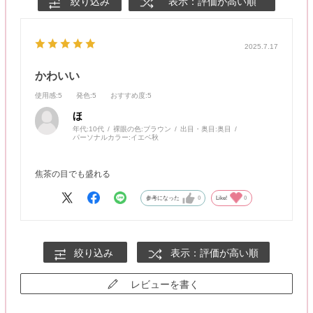
絞り込み
表示：評価が高い順
2025.7.17
かわいい
使用感
:5
発色
:5
おすすめ度
:5
ほ
年代:
10代
裸眼の色:
ブラウン
出目・奥目:
奥目
パーソナルカラー:
イエベ秋
焦茶の目でも盛れる
参考になった
0
Like!
0
絞り込み
表示：評価が高い順
レビューを書く