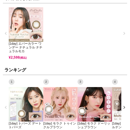
[1day] エバーカラー ワ
ンデー ナチュラル ナチ
ュラルモカ
¥
2,598
(税込)
ランキング
1
2
3
4
[1day] トパーズ デート
[1day] モラク トゥイン
[1day] モラク ドーリッ
[1day] コ
トパーズ
クルブラウン
シュブラウン
ルテンパフ