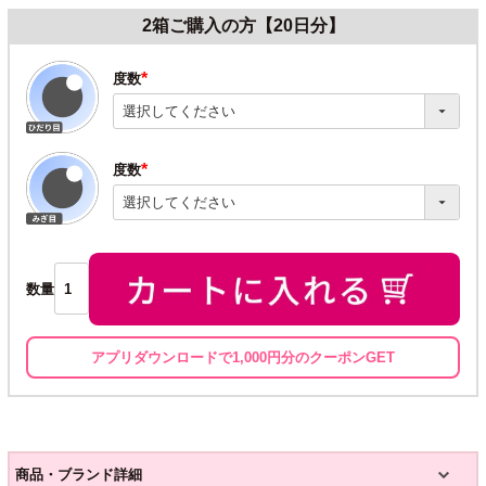
2箱ご購入の方【20日分】
度数
(必
須)
度数
(必
須)
数量
アプリダウンロードで1,000円分のクーポンGET
商品・ブランド詳細