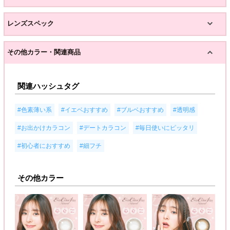
レンズスペック
その他カラー・関連商品
関連ハッシュタグ
,
,
,
,
#色素薄い系
#イエベおすすめ
#ブルベおすすめ
#透明感
,
,
,
#お出かけカラコン
#デートカラコン
#毎日使いにピッタリ
,
#初心者におすすめ
#細フチ
その他カラー