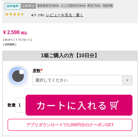
お取寄せ
着色直径13.8mm
レンズ直径14.5mm
BC8.7mm
1箱20枚
送料無料
レビューを見る・書く
4.7
（15）
¥
2,598
税込
[
24
ポイントプレゼント ]
送料無料
1箱ご購入の方【10日分】
度数
(必
須)
数量
アプリダウンロードで1,000円分のクーポンGET