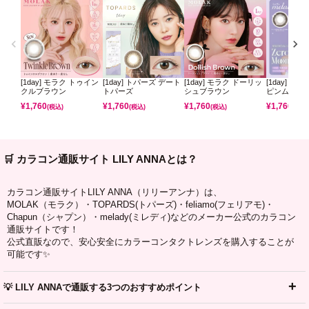
[1day] モラク トゥイン
[1day] トパーズ デート
[1day] モラク ドーリッ
[1day] ミ
クルブラウン
トパーズ
シュブラウン
ピンムーン
¥
1,760
¥
1,760
¥
1,760
¥
1,760
(税込)
(税込)
(税込)
(税込)
🛒 カラコン通販サイト LILY ANNAとは？
カラコン通販サイトLILY ANNA（リリーアンナ）は、
MOLAK（モラク）・TOPARDS(トパーズ)・feliamo(フェリアモ)・
Chapun（シャプン）・melady(ミレディ)などのメーカー公式のカラコン
通販サイトです！
公式直販なので、安心安全にカラーコンタクトレンズを購入することが
可能です✨
💡 LILY ANNAで通販する3つのおすすめポイント