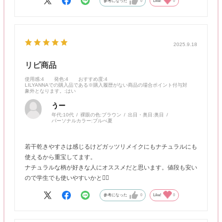
参考になった
0
Like!
0
2025.9.18
リピ商品
使用感
:4
発色
:4
おすすめ度
:4
LILYANNAでの購入品である※購入履歴がない商品の場合ポイント付与対
象外となります。
:はい
うー
年代:
10代
裸眼の色:
ブラウン
出目・奥目:
奥目
パーソナルカラー:
ブルべ夏
若干乾きやすさは感じるけどガッツリメイクにもナチュラルにも
使えるから重宝してます。
ナチュラルな柄が好きな人にオススメだと思います。値段も安い
ので学生でも使いやすいかと👍🏻
参考になった
0
Like!
0