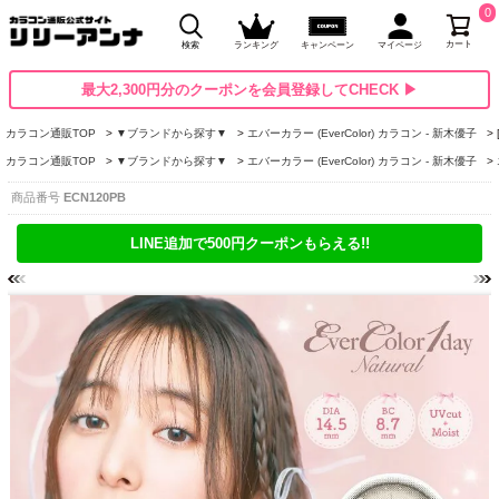
0
カート
検索
ランキング
キャンペーン
マイページ
最大2,300円分のクーポンを会員登録してCHECK ▶
カラコン通販TOP
▼ブランドから探す▼
エバーカラー (EverColor) カラコン - 新木優子
カラコン通販TOP
▼ブランドから探す▼
エバーカラー (EverColor) カラコン - 新木優子
商品番号
ECN120PB
LINE追加で500円クーポンもらえる!!