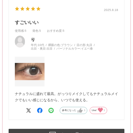
2025.8.18
すごいいい
使用感
:5
発色
:5
おすすめ度
:5
り
年代:
10代
裸眼の色:
ブラウン
目の形:
丸目
出目・奥目:
出目
パーソナルカラー:
イエベ春
ナチュラルに盛れて最高。がっつりメイクしてもナチュラルメイ
クでもいい感じになるから、いつでも使える。
参考になった
1
Like!
1