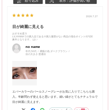
絞り込み
表示：評価が高い順
2026.7.27
目が綺麗に見える
おすすめ度
:5
LILYANNAでの購入品である※購入履歴がない商品の場合ポイント付与対
象外となります。
:はい
no name
年代:
50代
裸眼の色:
ダークブラウン
目の大きさ:
普通目
エバーカラーのパールスノーグレーがお気に入りでこちらも購
入。年齢問わず使えると思います。細い縁がとてもナチュラルで
目が綺麗に見えます。