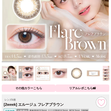
その他カラーこちら
リアルレポこちら📸
レンズ6枚
[2week] エルージュ フレアブラウン
お取寄せ
着色直径13.5mm
レンズ直径14.5mm
BC8.7mm
1箱6枚