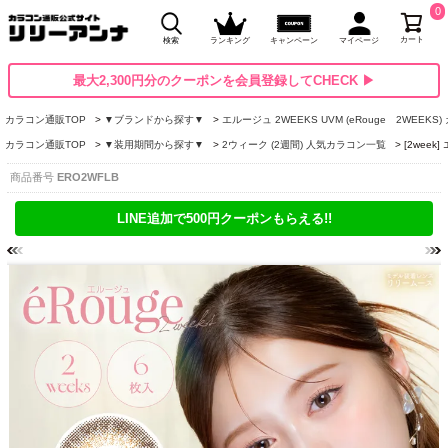
0
カート
検索
ランキング
キャンペーン
マイページ
最大2,300円分のクーポンを会員登録してCHECK ▶
カラコン通販TOP
▼ブランドから探す▼
エルージュ 2WEEKS UVM (eRouge 2WEEKS
カラコン通販TOP
▼装用期間から探す▼
2ウィーク (2週間) 人気カラコン一覧
[2wee
商品番号
ERO2WFLB
LINE追加で500円クーポンもらえる!!