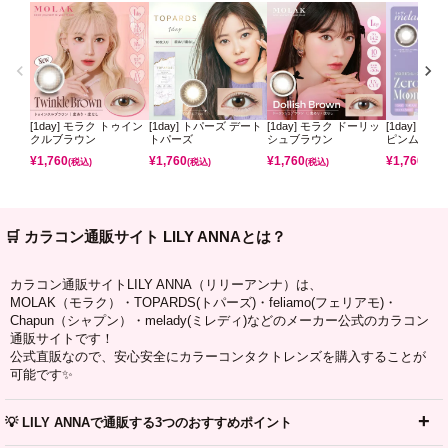
[1day] モラク トゥイン
[1day] トパーズ デート
[1day] モラク ドーリッ
[1day] ミ
クルブラウン
トパーズ
シュブラウン
ピンムーン
¥
1,760
¥
1,760
¥
1,760
¥
1,760
(税込)
(税込)
(税込)
(税込)
🛒 カラコン通販サイト LILY ANNAとは？
カラコン通販サイトLILY ANNA（リリーアンナ）は、
MOLAK（モラク）・TOPARDS(トパーズ)・feliamo(フェリアモ)・
Chapun（シャプン）・melady(ミレディ)などのメーカー公式のカラコン
通販サイトです！
公式直販なので、安心安全にカラーコンタクトレンズを購入することが
可能です✨
💡 LILY ANNAで通販する3つのおすすめポイント