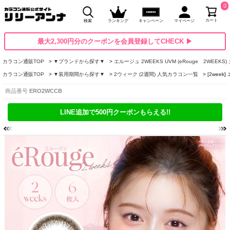
0
カート
検索
ランキング
キャンペーン
マイページ
最大2,300円分のクーポンを会員登録してCHECK ▶
カラコン通販TOP
▼ブランドから探す▼
エルージュ 2WEEKS UVM (eRouge 2WEEKS
カラコン通販TOP
▼装用期間から探す▼
2ウィーク (2週間) 人気カラコン一覧
[2wee
商品番号
ERO2WCCB
LINE追加で500円クーポンもらえる!!