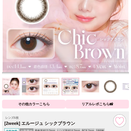
その他カラーこちら
リアルレポこちら📸
レンズ6枚
[2week] エルージュ シックブラウン
お取寄せ
着色直径13.5mm
レンズ直径14.5mm
BC8.7mm
1箱6枚