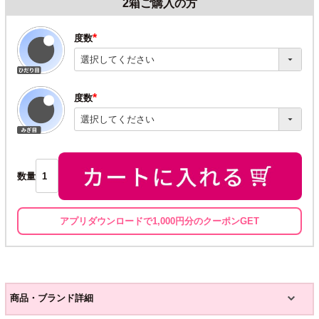
2箱ご購入の方
度数
(必
須)
度数
(必
須)
数量
アプリダウンロードで1,000円分のクーポンGET
商品・ブランド詳細