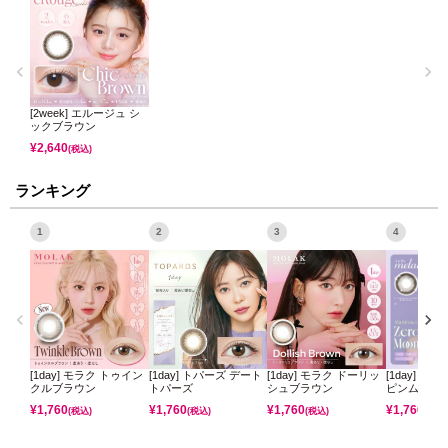
[2week] エルージュ シ
ックブラウン
¥
2,640
(税込)
ランキング
1
2
3
4
[1day] モラク トゥイン
[1day] トパーズ デート
[1day] モラク ドーリッ
[1day] ミ
クルブラウン
トパーズ
シュブラウン
ピンムーン
¥
1,760
¥
1,760
¥
1,760
¥
1,760
(税込)
(税込)
(税込)
(税込)