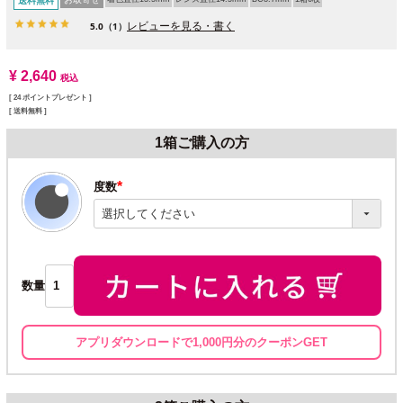
送料無料
レビューを見る・書く
5.0
（1）
¥
2,640
税込
[
24
ポイントプレゼント ]
送料無料
1箱ご購入の方
度数
(必
須)
数量
アプリダウンロードで1,000円分のクーポンGET