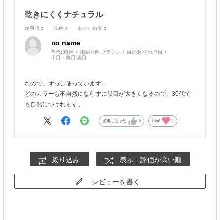
乾きにくくナチュラル
使用感
:5
発色
:4
おすすめ度
:5
no name
年代:
30代
裸眼の色:
ブラウン
目の形:
切れ長目
出目・奥目:
奥目
なので、ずっと使っています。
どのカラーも不自然にならずに黒目が大きくなるので、30代で
も自然につけれます。
参考になった
0
Like!
0
絞り込み
表示：評価が高い順
レビューを書く