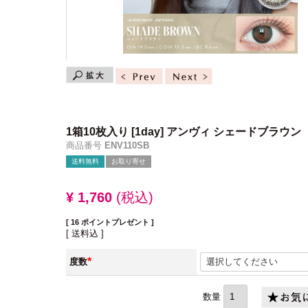
1箱10枚入り
[1day] アンヴィ シェードブラウン
商品番号
ENV110SB
送料無料
お取り寄せ
¥
1,760
税込
[
16
ポイントプレゼント ]
送料込
度数
(必
須)