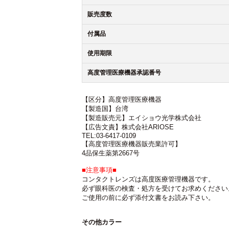
販売度数
付属品
使用期限
高度管理医療機器承認番号
【区分】高度管理医療機器
【製造国】台湾
【製造販売元】エイショウ光学株式会社
【広告文責】株式会社ARIOSE
TEL:03-6417-0109
【高度管理医療機器販売業許可】
4品保生薬第2667号
■注意事項■
コンタクトレンズは高度医療管理機器です。
必ず眼科医の検査・処方を受けてお求めください
ご使用の前に必ず添付文書をお読み下さい。
その他カラー