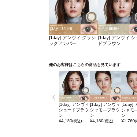
[1day] アンヴィ クラシ
[1day] アンヴィ 
ックアンバー
ドブラウン
他のお客様はこちらの商品も見ています
[1day] アンヴィ
[1day] アンヴィ
[1day
シェードブラウ
シャモ―ブラウ
シャモ
ン
ン
ン
¥
4,180
¥
4,180
¥
1,760
(税込)
(税込)