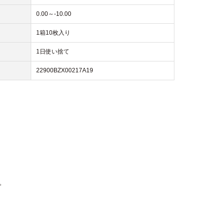
0.00～-10.00
1箱10枚入り
1日使い捨て
22900BZX00217A19
。