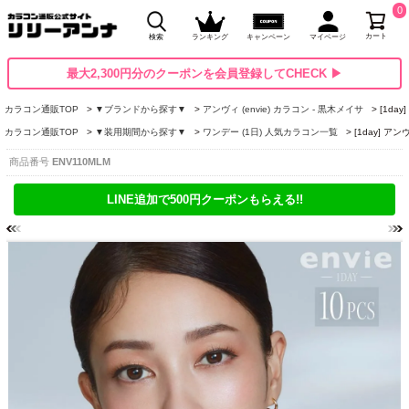
0
カート
検索
ランキング
キャンペーン
マイページ
最大2,300円分のクーポンを会員登録してCHECK ▶
カラコン通販TOP
▼ブランドから探す▼
アンヴィ (envie) カラコン - 黒木メイサ
[1da
カラコン通販TOP
▼装用期間から探す▼
ワンデー (1日) 人気カラコン一覧
[1day] 
商品番号
ENV110MLM
LINE追加で500円クーポンもらえる!!