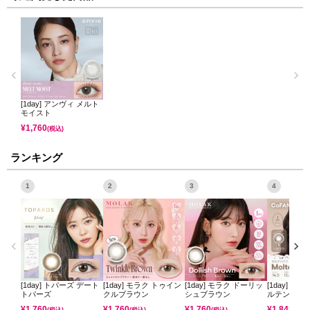
[1day] アンヴィ メルト
モイスト
¥
1,760
(税込)
ランキング
1
2
3
4
[1day] トパーズ デート
[1day] モラク トゥイン
[1day] モラク ドーリッ
[1day] コ
トパーズ
クルブラウン
シュブラウン
ルテンパフ
¥
1,760
¥
1,760
¥
1,760
¥
1,848
(税込)
(税込)
(税込)
(税込)