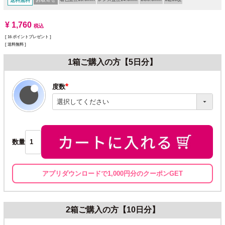
送料無料
¥
1,760
税込
[
16
ポイントプレゼント ]
送料無料
1箱ご購入の方【5日分】
度数
(必
須)
数量
アプリダウンロードで1,000円分のクーポンGET
2箱ご購入の方【10日分】