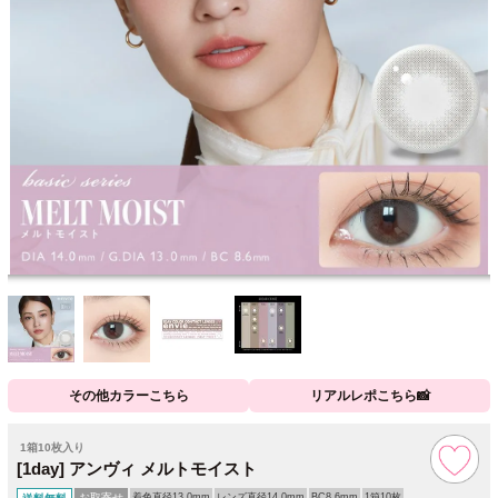
その他カラーこちら
リアルレポこちら📸
1箱10枚入り
[1day] アンヴィ メルトモイスト
お取寄せ
着色直径13.0mm
レンズ直径14.0mm
BC8.6mm
1箱10枚