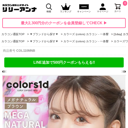
0
カート
検索
ランキング
キャンペーン
マイページ
最大2,300円分のクーポンを会員登録してCHECK ▶
カラコン通販TOP
▼ブランドから探す▼
カラーズ (colors) カラコン - 一条響
[1day]
カラコン通販TOP
▼ブランドから探す▼
カラーズ (colors) カラコン - 一条響
カラーズワンデ
商品番号
COL110MNB
LINE追加で500円クーポンもらえる!!