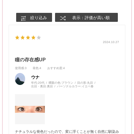
絞り込み
表示：評価が高い順
2024.10.27
瞳の存在感UP
使用感
:3
発色
:4
おすすめ度
:4
ウナ
年代:
20代
裸眼の色:
ブラウン
目の形:
丸目
出目・奥目:
奥目
パーソナルカラー:
イエベ春
ナチュラルな発色だったので、変に浮くことが無く自然に馴染み