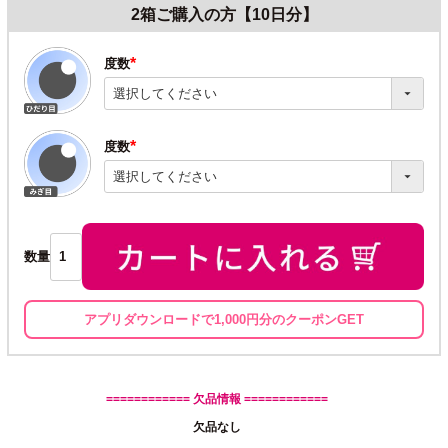
2箱ご購入の方【10日分】
度数
(必
須)
度数
(必
須)
数量
アプリダウンロードで1,000円分のクーポンGET
============ 欠品情報 ============
欠品なし