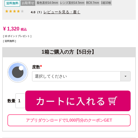
お取寄せ
着色直径14.0mm
レンズ直径14.5mm
BC8.7mm
1箱10枚
送料無料
レビューを見る・書く
4.0
（1）
¥
1,320
税込
[
12
ポイントプレゼント ]
送料無料
1箱ご購入の方【5日分】
度数
(必
須)
数量
アプリダウンロードで1,000円分のクーポンGET