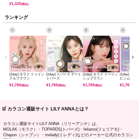
¥
1,320
(税込)
ランキング
1
2
3
4
[1day] モラク トゥイン
[1day] トパーズ デート
[1day] モラク ドーリッ
[1day] ミ
クルブラウン
トパーズ
シュブラウン
ピンムーン
¥
1,760
¥
1,760
¥
1,760
¥
1,760
(税込)
(税込)
(税込)
(税込)
🛒 カラコン通販サイト LILY ANNAとは？
カラコン通販サイトLILY ANNA（リリーアンナ）は、
MOLAK（モラク）・TOPARDS(トパーズ)・feliamo(フェリアモ)・
Chapun（シャプン）・melady(ミレディ)などのメーカー公式のカラコン