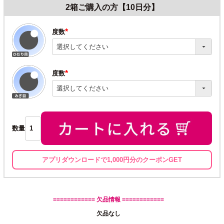
2箱ご購入の方【10日分】
度数
(必
須)
度数
(必
須)
数量
アプリダウンロードで1,000円分のクーポンGET
============ 欠品情報 ============
欠品なし