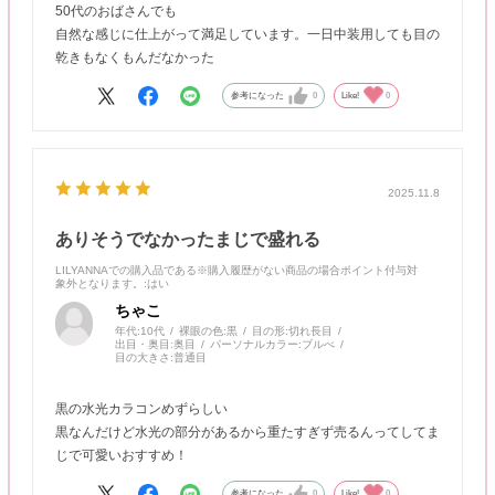
50代のおばさんでも
自然な感じに仕上がって満足しています。一日中装用しても目の
乾きもなくもんだなかった
参考になった
0
Like!
0
2025.11.8
ありそうでなかったまじで盛れる
LILYANNAでの購入品である※購入履歴がない商品の場合ポイント付与対
象外となります。
:はい
ちゃこ
年代:
10代
裸眼の色:
黒
目の形:
切れ長目
出目・奥目:
奥目
パーソナルカラー:
ブルべ
目の大きさ:
普通目
黒の水光カラコンめずらしい
黒なんだけど水光の部分があるから重たすぎず売るんってしてま
じで可愛いおすすめ！
参考になった
0
Like!
0