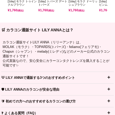
[1day] モラク トゥイン
[1day] トパーズ デート
[1day] モラク ドーリッ
[1day] ミ
クルブラウン
トパーズ
シュブラウン
ピンムーン
¥
1,760
¥
1,760
¥
1,760
¥
1,760
(税込)
(税込)
(税込)
(税込)
🛒 カラコン通販サイト LILY ANNAとは？
カラコン通販サイトLILY ANNA（リリーアンナ）は、
MOLAK（モラク）・TOPARDS(トパーズ)・feliamo(フェリアモ)・
Chapun（シャプン）・melady(ミレディ)などのメーカー公式のカラコン
通販サイトです！
公式直販なので、安心安全にカラーコンタクトレンズを購入することが
可能です✨
💡 LILY ANNAで通販する3つのおすすめポイント
🛡️ LILY ANNAのカラコンが安全な理由
🔰 初めての方へのおすすめするカラコンの選び方
❓ よくある質問（FAQ）