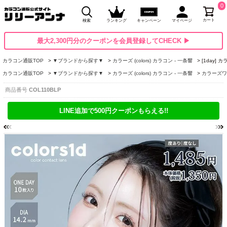
0
カート
検索
ランキング
キャンペーン
マイページ
最大2,300円分のクーポンを会員登録してCHECK ▶
カラコン通販TOP
▼ブランドから探す▼
カラーズ (colors) カラコン - 一条響
[1day]
カラコン通販TOP
▼ブランドから探す▼
カラーズ (colors) カラコン - 一条響
カラーズワンデ
商品番号
COL110BLP
LINE追加で500円クーポンもらえる!!