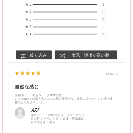
★
5
(3)
★
4
(0)
★
3
(0)
★
2
(0)
★
1
(0)
絞り込み
表示：評価が高い順
2026.4.1
自然な感じ
使用感
:5
発色
:5
おすすめ度
:5
LILYANNAでの購入品である※購入履歴がない商品の場合ポイント付与対
象外となります。
:はい
えび
年代:
50代
裸眼の色:
ダークブラウン
目の形:
アーモンド目
出目・奥目:
出目
目の大きさ:
小粒目