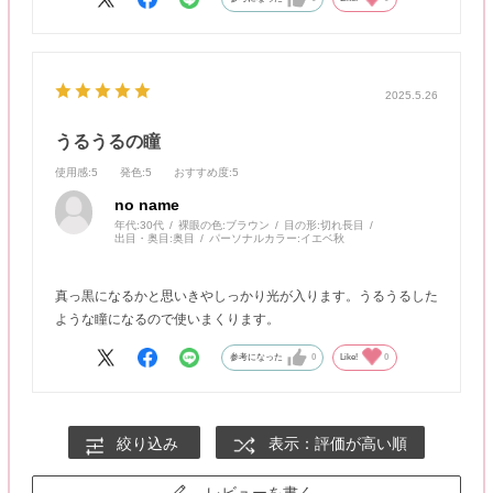
2025.5.26
うるうるの瞳
使用感
:5
発色
:5
おすすめ度
:5
no name
年代:
30代
裸眼の色:
ブラウン
目の形:
切れ長目
出目・奥目:
奥目
パーソナルカラー:
イエベ秋
真っ黒になるかと思いきやしっかり光が入ります。うるうるした
ような瞳になるので使いまくります。
参考になった
0
Like!
0
絞り込み
表示：評価が高い順