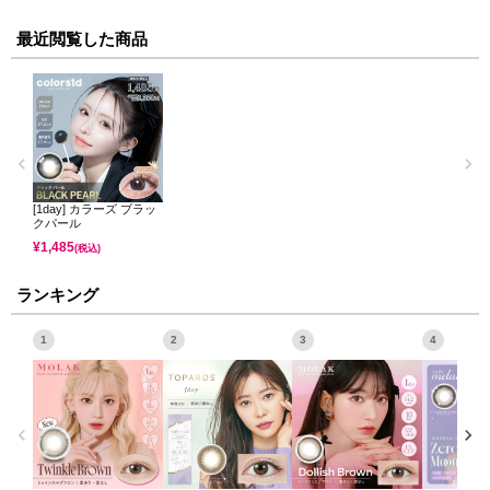
最近閲覧した商品
[1day] カラーズ ブラッ
クパール
¥
1,485
(税込)
ランキング
1
2
3
4