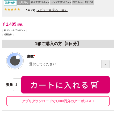
お取寄せ
着色直径13.4mm
レンズ直径14.2mm
BC8.7mm
1箱10枚
送料無料
レビューを見る・書く
5.0
（3）
¥
1,485
税込
[
14
ポイントプレゼント ]
送料無料
1箱ご購入の方【5日分】
度数
(必
須)
数量
アプリダウンロードで1,000円分のクーポンGET