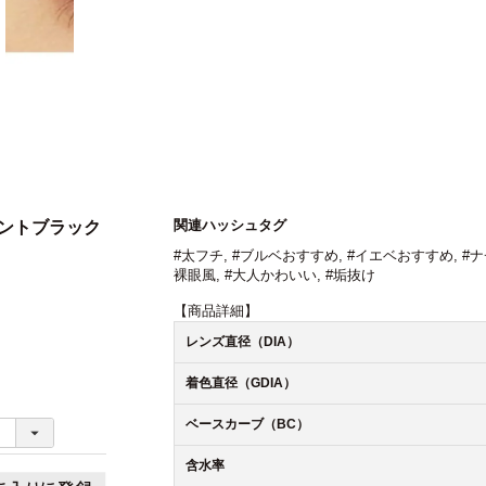
関連ハッシュタグ
クセントブラック
#太フチ
,
#ブルベおすすめ
,
#イエベおすすめ
,
#
裸眼風
,
#大人かわいい
,
#垢抜け
【商品詳細】
レンズ直径（DIA）
着色直径（GDIA）
ベースカーブ（BC）
含水率