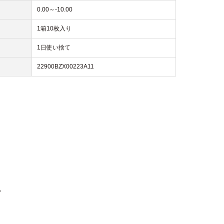
0.00～-10.00
1箱10枚入り
1日使い捨て
22900BZX00223A11
。