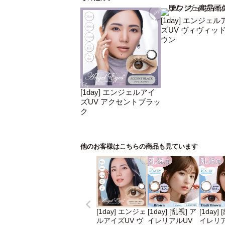
[1day] エンジェル
ズUV ヴィヴィッ
ウン
[1day] エンジェルアイ
ズUV アクセントブラッ
ク
他のお客様はこちらの商品も見ています
[1day] エンジェ
[1day] [乱視] ア
[1day]
ルアイズUV ヴ
イレリアルUV
イレリア