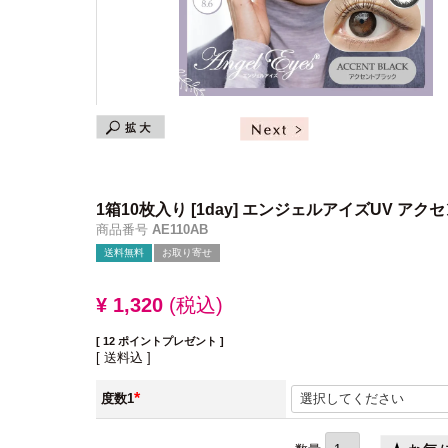
1箱10枚入り
[1day] エンジェルアイズUV ア
商品番号
AE110AB
送料無料
お取り寄せ
¥
1,320
税込
[
12
ポイントプレゼント ]
送料込
度数1
(必
須)