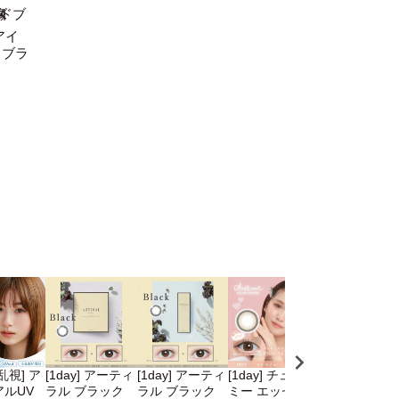
アイ
ドブラ
 [乱視] ア
[1day] アーティ
[1day] アーティ
[1day] チューズ
[1day] アイ
ルUV
ラル ブラック
ラル ブラック
ミー エッセンス
レ UV M ナチ