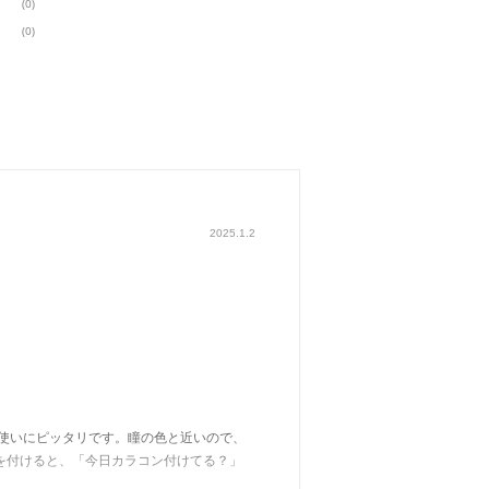
(0)
(0)
2025.1.2
使いにピッタリです。瞳の色と近いので、
を付けると、「今日カラコン付けてる？」