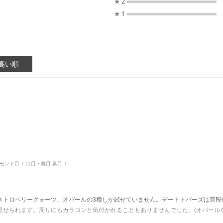
★
2
★
1
高い順
モンド目
出目・奥目:
奥目
。
ストロベリークォーツ、オパールの3種しか試せていません。デートトパーズは普段
見せられます。周りにもカラコンと気付かれることもありませんでした。(オパール