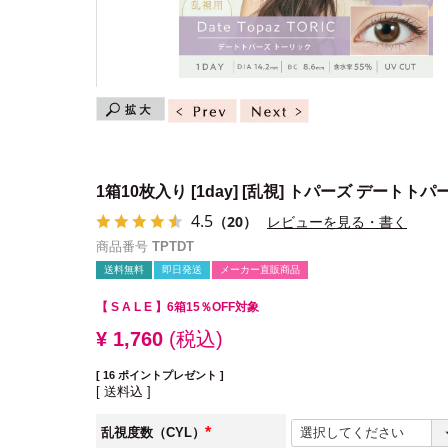
1箱10枚入り
[1day] [乱視] トパーズ デートトパ
4.5
（20）
レビューを見る・書く
商品番号
TPTDT
送料無料
即日発送
メーカー直販商品
【 S A L E 】
6箱15％OFF対象
¥
1,760
税込
[
16
ポイントプレゼント ]
送料込
乱視度数（CYL）