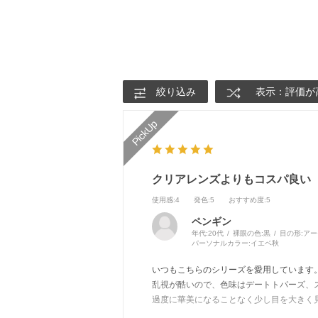
絞り込み
表示：評価が
クリアレンズよりもコスパ良い
使用感
:4
発色
:5
おすすめ度
:5
ペンギン
年代:
20代
裸眼の色:
黒
目の形:
アー
パーソナルカラー:
イエベ秋
いつもこちらのシリーズを愛用しています
乱視が酷いので、色味はデートトパーズ、
過度に華美になることなく少し目を大きく
と聞かれます)