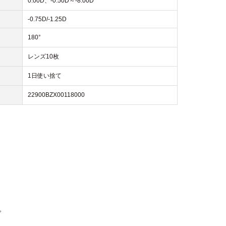
0.00D、-0.50D～-8.00D
-0.75D/-1.25D
180°
レンズ10枚
1日使い捨て
22900BZX00118000
。