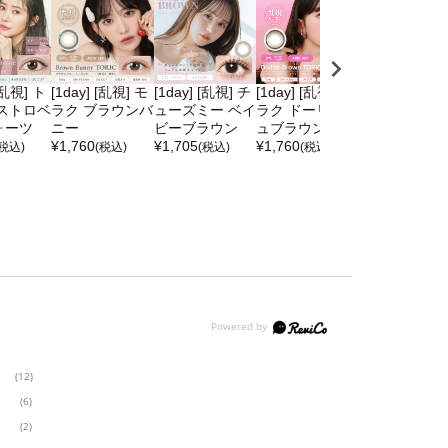
 [乱視] ト
[1day] [乱視] モ
[1day] [乱視] チ
[1day] [乱視] モ
[1day] [乱視] 
ストロベ
ラク ブラウンバ
ューズミー ベイ
ラク ドーリッシ
ムコ ブラウン
ォーツ
ニー
ビーブラウン
ュブラウン
ォンデュ
¥
1,760
¥
1,705
¥
1,760
¥
1,705
(税込)
(税込)
(税込)
(税込)
(税込)
(12)
(6)
(2)