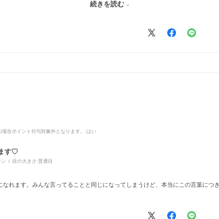
続きを読む
ンズよりもよっぽど安くコスパ良いです。
品の場合ポイント付与対象外となります。
:はい
ます♡
ウン
目の大きさ:
普通目
になれます。みんな言ってることと同じになってしまうけど、本当にこの言葉につ