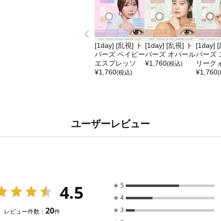
[1day] [乱視] ト
[1day] [乱視] ト
[1day]
パーズ ベイビー
パーズ オパール
パーズ 
エスプレッソ
¥
1,760
リーク
(税込)
¥
1,760
¥
1,760
(税込)
ユーザーレビュー
4.5
★
5
★
4
20
★
3
レビュー件数：
件