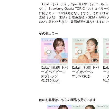
『Opal（オパール）、Opal TORIC（オパール ト
ツ）、Strawberry Quartz TORIC（
に同じカラーでの販売となりますが、それぞれ含
直径（DIA）（DIA）と着色直径（GDIA）が
おいて発色や大きさ、装用感等が異なりますので
その他カラー
[1day] [乱視] トパ
[1day] [乱視] トパ
[1d
ーズ ベイビーエ
ーズ オパール
ー
スプレッソ
¥
1,760
ー
(税込)
¥
1,760
¥
1,
(税込)
他のお客様はこちらの商品も見ています