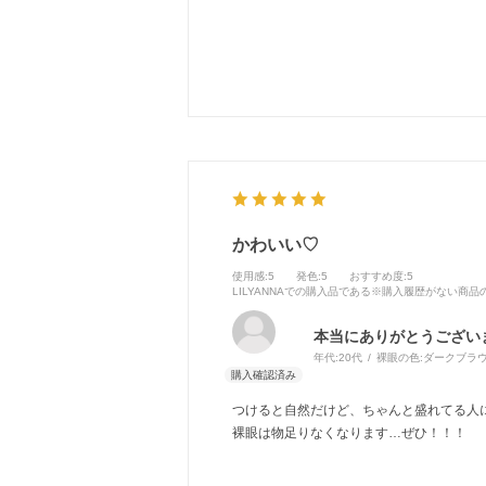
乾燥もあまり気にならず、他店のクリアレ
今後もこのシリーズを使い続けたいです。
かわいい♡
使用感
:5
発色
:5
おすすめ度
:5
LILYANNAでの購入品である※購入履歴がない商
本当にありがとうござい
年代:
20代
裸眼の色:
ダークブラ
つけると自然だけど、ちゃんと盛れてる人
裸眼は物足りなくなります…ぜひ！！！