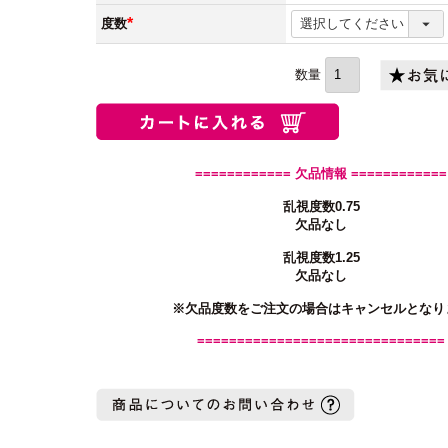
(必
須)
度数
(必
須)
============ 欠品情報 ============
乱視度数0.75
欠品なし
乱視度数1.25
欠品なし
※欠品度数をご注文の場合はキャンセルとなり
===============================