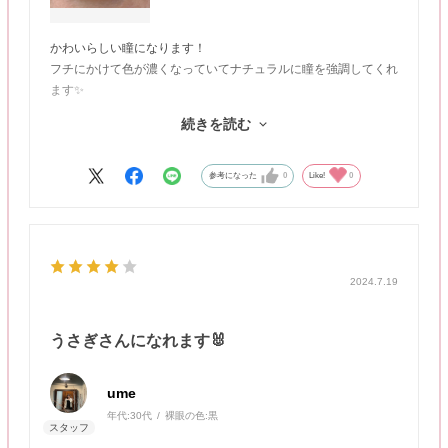
かわいらしい瞳になります！
フチにかけて色が濃くなっていてナチュラルに瞳を強調してくれ
ます✨
甘めな雰囲気にしたい時におすすめです！
続きを読む
私はもともとの瞳が黒よりのブラウンなので瞳の色の変化は少な
く普段使いしやすいと思いました💄
参考になった
0
Like!
0
2024.7.19
うさぎさんになれます🐰
ume
年代:
30代
裸眼の色:
黒