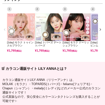
1
2
3
4
[1day] モラク トゥイン
[1day] トパーズ デート
[1day] モラク ドーリッ
[1day] ミ
クルブラウン
トパーズ
シュブラウン
ピンムーン
¥
1,760
¥
1,760
¥
1,760
¥
1,760
(税込)
(税込)
(税込)
(税込)
🛒 カラコン通販サイト LILY ANNAとは？
カラコン通販サイトLILY ANNA（リリーアンナ）は、
MOLAK（モラク）・TOPARDS(トパーズ)・feliamo(フェリアモ)・
Chapun（シャプン）・melady(ミレディ)などのメーカー公式のカラコン
通販サイトです！
公式直販なので、安心安全にカラーコンタクトレンズを購入することが
可能です✨