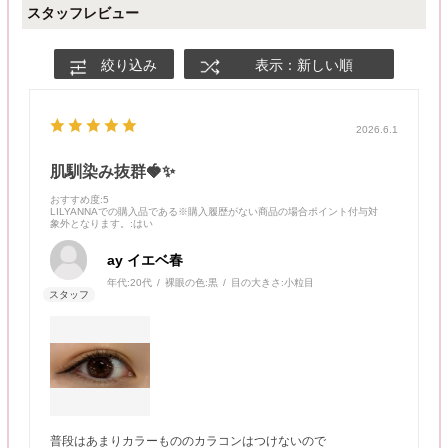
スタッフレビュー
絞り込み
表示：新しい順
2026.6.1
肌馴染み抜群🍓✨
おすすめ度
:5
LILYANNAでの購入品である※購入履歴がない商品の場合ポイント付与対
象外となります。
:はい
ay イエベ春
年代:
20代
裸眼の色:
黒
目の大きさ:
小粒目
普段はあまりカラーもののカラコンはつけないので