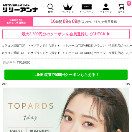
0
カート
検索
ランキング
キャンペーン
マイページ
16
09
08
✨業界最長✨
時間
分
秒 以内のご注文で当日発送
17時まで当日発送
最大2,300円分のクーポンを会員登録してCHECK ▶
カラコン通販TOP
▼ブランドから探す▼
トパーズ(TOPARDS) カラコン - 指原莉乃(さっしー
カラコン通販TOP
▼ブランドから探す▼
トパーズ(TOPARDS) カラコン - 指原莉乃(さっしー
商品番号
TP110SQ
LINE追加で500円クーポンもらえる!!