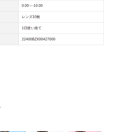
0.00～-10.00
レンズ10枚
1日使い捨て
22400BZX00427000
。