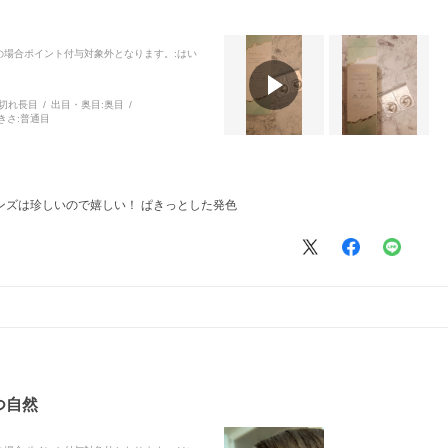
品の場合ポイント付与対象外となります。
:はい
切れ長目
出目・奥目:
奥目
きさ:
普通目
ンズは珍しいので嬉しい！ ぱきっとした発色
つ自然