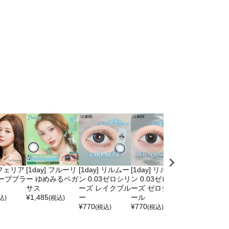
] フェリア
[1day] フルーリ
[1day] リルムー
[1day] リルムー
[1day] リル
ーブブラ
ー ゆめみるペガ
ン 0.03ゼロシリ
ン 0.03ゼロシリ
ン 0.03ゼロ
サス
ーズ レイクブル
ーズ ゼロチャコ
ーズ ジェント
¥
1,485
ー
ール
ピンク
込)
(税込)
¥
770
¥
770
¥
770
(税込)
(税込)
(税込)