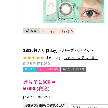
1箱10枚入り
[1day] トパーズ ペリドット
4.6
（31）
レビューを見る・書く
商品番号
TP110PD
即日発送
メーカー直販商品
割引クーポン対象外
通常
¥
1,600
➡
¥
600
税込
[
6
ポイントプレゼント ]
度数★欠品情報ご確認くださ