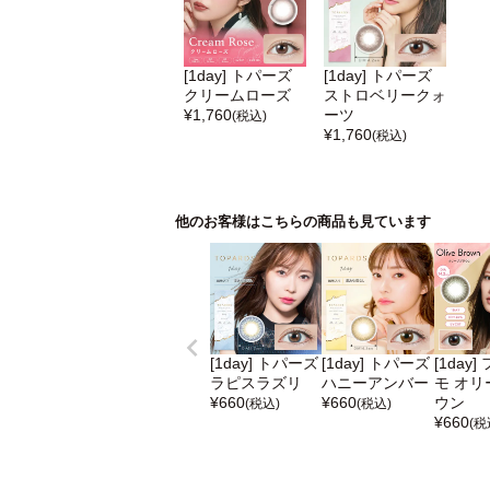
[1day] トパーズ
[1day] トパーズ
クリームローズ
ストロベリークォ
¥
1,760
ーツ
(税込)
¥
1,760
(税込)
他のお客様はこちらの商品も見ています
[1day] トパーズ
[1day] トパーズ
[1day
ラピスラズリ
ハニーアンバー
モ オリ
¥
660
¥
660
ウン
(税込)
(税込)
¥
660
(税