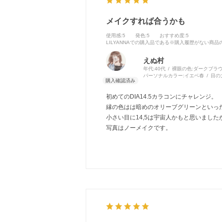
メイクすれば合うかも
使用感
:5
発色
:5
おすすめ度
:5
LILYANNAでの購入品である※購入履歴がない商
えぬ村
年代:
40代
裸眼の色:
ダークブラ
パーソナルカラー:
イエベ春
目の
初めてのDIA14.5カラコンにチャレンジ。
縁の色はは暗めのオリーブグリーンといっ
小さい目に14,5は宇宙人かもと思いまし
写真はノーメイクです。