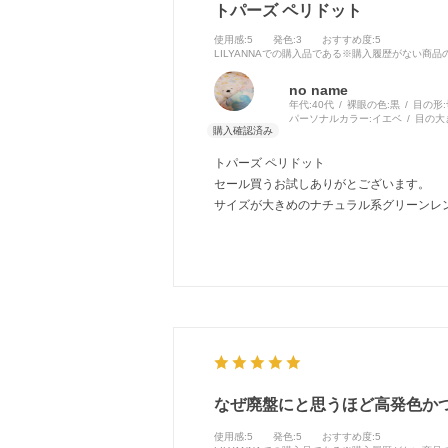
トパーズ ペリドット
使用感
:5
発色
:3
おすすめ度
:5
LILYANNAでの購入品である※購入履歴がない商
no name
年代:
40代
裸眼の色:
黒
目の形:
パーソナルカラー:
イエベ
目の大
トパーズ ペリドット
セール買うお試しありがとございます。
サイズが大きめのナチュラル系グリーンレ
なぜ廃盤にと思うほど高発色か
使用感
:5
発色
:5
おすすめ度
:5