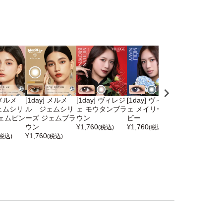
 メルメ
[1day] メルメ
[1day] ヴィレジ
[1day] ヴィレジ
[1day] ヴィ
ェムシリ
ル ジェムシリ
ェ モウタンブラ
ェ メイリーネイ
ェ トゥミング
ェムピン
ーズ ジェムブラ
ウン
ビー
ージュ
ウン
¥
1,760
¥
1,760
¥
1,760
(税込)
(税込)
(税込)
¥
1,760
(税込)
(税込)