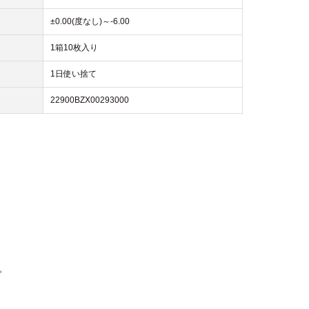
±0.00(度なし)～-6.00
1箱10枚入り
1日使い捨て
22900BZX00293000
。