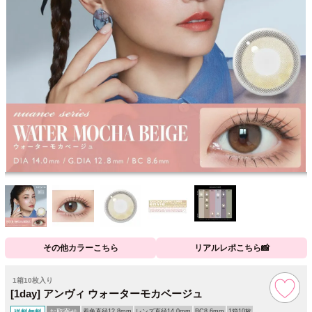
その他カラーこちら
リアルレポこちら📸
1箱10枚入り
[1day] アンヴィ ウォーターモカベージュ
お取寄せ
着色直径12.8mm
レンズ直径14.0mm
BC8.6mm
1箱10枚