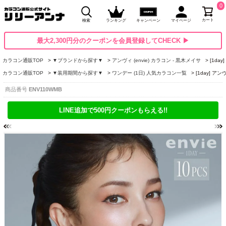
0
カート
検索
ランキング
キャンペーン
マイページ
最大2,300円分のクーポンを会員登録してCHECK ▶
カラコン通販TOP
▼ブランドから探す▼
アンヴィ (envie) カラコン - 黒木メイサ
[1d
カラコン通販TOP
▼装用期間から探す▼
ワンデー (1日) 人気カラコン一覧
[1day] 
商品番号
ENV110WMB
LINE追加で500円クーポンもらえる!!