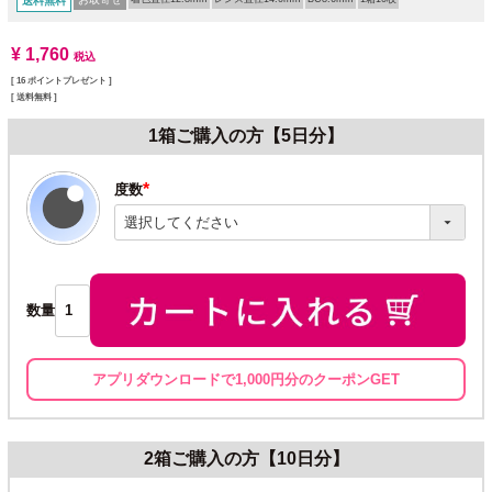
送料無料
¥
1,760
税込
[
16
ポイントプレゼント ]
送料無料
1箱ご購入の方【5日分】
度数
(必
須)
数量
アプリダウンロードで1,000円分のクーポンGET
2箱ご購入の方【10日分】