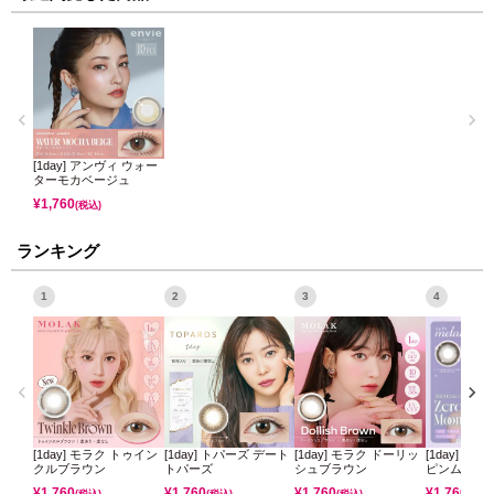
[1day] アンヴィ ウォー
ターモカベージュ
¥
1,760
(税込)
ランキング
1
2
3
4
[1day] モラク トゥイン
[1day] トパーズ デート
[1day] モラク ドーリッ
[1day] ミ
クルブラウン
トパーズ
シュブラウン
ピンムーン
¥
1,760
¥
1,760
¥
1,760
¥
1,760
(税込)
(税込)
(税込)
(税込)