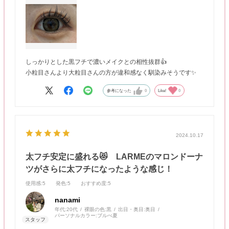
しっかりとした黒フチで濃いメイクとの相性抜群👍
小粒目さんより大粒目さんの方が違和感なく馴染みそうです✨
参考になった
0
Like!
0
2024.10.17
太フチ安定に盛れる😻 LARMEのマロンドーナ
ツがさらに太フチになったような感じ！
使用感
:5
発色
:5
おすすめ度
:5
nanami
年代:
20代
裸眼の色:
黒
出目・奥目:
奥目
パーソナルカラー:
ブルべ夏