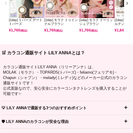
[1day] トパーズ デート
[1day] モラク トゥイン
[1day] モラク ドーリッ
[1day] コ
トパーズ
クルブラウン
シュブラウン
ルテンパフ
¥
1,760
¥
1,760
¥
1,760
¥
1,848
(税込)
(税込)
(税込)
(税込)
🛒 カラコン通販サイト LILY ANNAとは？
カラコン通販サイトLILY ANNA（リリーアンナ）は、
MOLAK（モラク）・TOPARDS(トパーズ)・feliamo(フェリアモ)・
Chapun（シャプン）・melady(ミレディ)などのメーカー公式のカラコン
通販サイトです！
公式直販なので、安心安全にカラーコンタクトレンズを購入することが
可能です✨
💡 LILY ANNAで通販する3つのおすすめポイント
🛡️ LILY ANNAのカラコンが安全な理由