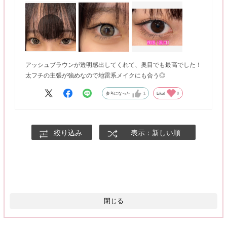
アッシュブラウンが透明感出してくれて、奥目でも最高でした！
太フチの主張が強めなので地雷系メイクにも合う◎
参考になった
1
Like!
0
絞り込み
表示：新しい順
閉じる