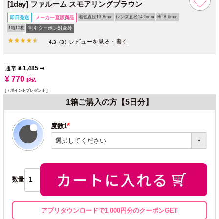
[1day] ファルーム スモアリングブラウン
着色直径13.8mm
レンズ直径14.5mm
BC8.6mm
即日発送
メーカー直販商品
1箱10枚
割引クーポン対象外
レビューを見る・書く
4.3
（3）
通常
¥
1,485
➡
¥
770
税込
[
7
ポイントプレゼント ]
1箱ご購入の方【5日分】
度数1
(必
須)
数量
アプリダウンロードで1,000円分のクーポンGET