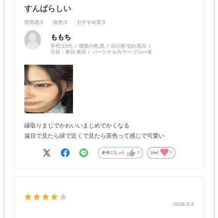
すんばらしい
使用感
:5
発色
:5
おすすめ度
:5
ももち
年代:
10代
裸眼の色:
黒
目の形:
切れ長目
出目・奥目:
奥目
パーソナルカラー:
ブルべ冬
縁取りまじでかわいいまじめでかくなる
遠目で見たら緑で近くで見たら茶色って感じで可愛い
参考になった
0
Like!
0
2026.5.3