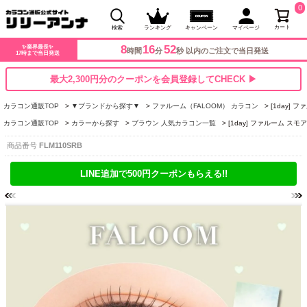
0
カート
検索
ランキング
キャンペーン
マイページ
8
16
51
✨業界最長✨
時間
分
秒 以内のご注文で当日発送
17時まで当日発送
最大2,300円分のクーポンを会員登録してCHECK ▶
カラコン通販TOP
▼ブランドから探す▼
ファルーム（FALOOM） カラコン
[1day]
カラコン通販TOP
カラーから探す
ブラウン 人気カラコン一覧
[1day] ファルーム ス
商品番号
FLM110SRB
LINE追加で500円クーポンもらえる!!