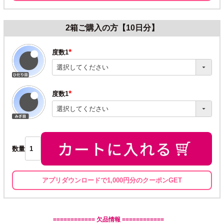
2箱ご購入の方【10日分】
度数1
(必
須)
度数1
(必
須)
数量
アプリダウンロードで1,000円分のクーポンGET
============ 欠品情報 ============