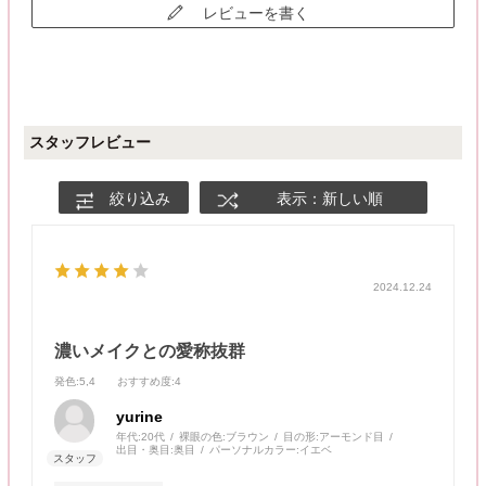
レビューを書く
スタッフレビュー
絞り込み
表示：新しい順
2024.12.24
濃いメイクとの愛称抜群
発色
:5,4
おすすめ度
:4
yurine
年代:
20代
裸眼の色:
ブラウン
目の形:
アーモンド目
出目・奥目:
奥目
パーソナルカラー:
イエベ