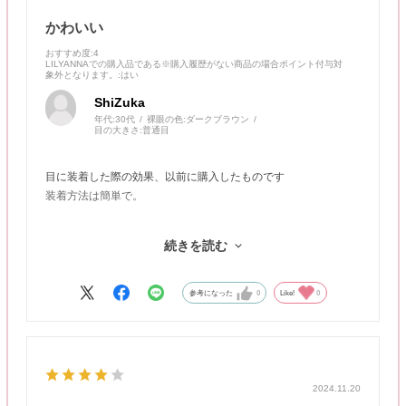
かわいい
おすすめ度
:4
LILYANNAでの購入品である※購入履歴がない商品の場合ポイント付与対
象外となります。
:はい
ShiZuka
年代:
30代
裸眼の色:
ダークブラウン
目の大きさ:
普通目
目に装着した際の効果、以前に購入したものです
装着方法は簡単で。
続きを読む
参考になった
0
Like!
0
2024.11.20