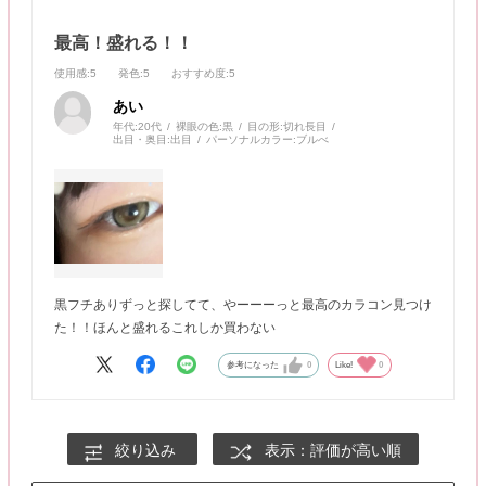
最高！盛れる！！
使用感
:5
発色
:5
おすすめ度
:5
あい
年代:
20代
裸眼の色:
黒
目の形:
切れ長目
出目・奥目:
出目
パーソナルカラー:
ブルべ
黒フチありずっと探してて、やーーーっと最高のカラコン見つけ
た！！ほんと盛れるこれしか買わない
参考になった
0
Like!
0
絞り込み
表示：評価が高い順