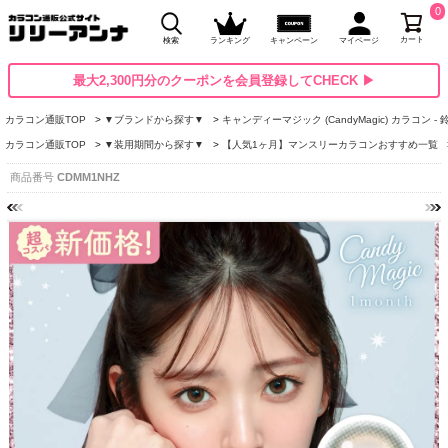
0
カート
検索
ランキング
キャンペーン
マイページ
最大2,300円分のクーポンを会員登録してCHECK ▶
カラコン通販TOP
▼ブランドから探す▼
キャンディーマジック (CandyMagic) カラコン -
カラコン通販TOP
▼装用期間から探す▼
【人気1ヶ月】マンスリーカラコンおすすめ一覧
商品番号
CDMM1NHZ