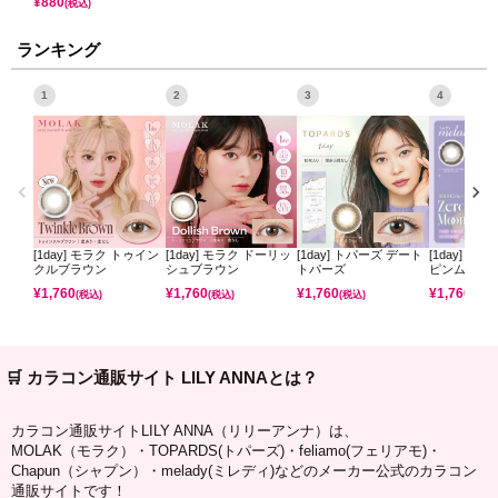
¥
880
(税込)
ランキング
1
2
3
4
[1day] モラク トゥイン
[1day] モラク ドーリッ
[1day] トパーズ デート
[1day] ミ
クルブラウン
シュブラウン
トパーズ
ピンムーン
¥
1,760
¥
1,760
¥
1,760
¥
1,760
(税込)
(税込)
(税込)
(税込)
🛒 カラコン通販サイト LILY ANNAとは？
カラコン通販サイトLILY ANNA（リリーアンナ）は、
MOLAK（モラク）・TOPARDS(トパーズ)・feliamo(フェリアモ)・
Chapun（シャプン）・melady(ミレディ)などのメーカー公式のカラコン
通販サイトです！