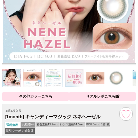
その他カラーこちら
リアルレポこちら📸
1箱1枚入り
[1month] キャンディーマジック ネネヘーゼル
お取寄せ
着色直径13.9mm
レンズ直径14.5mm
BC8.6mm
1箱1枚
送料無料
割引クーポン対象外