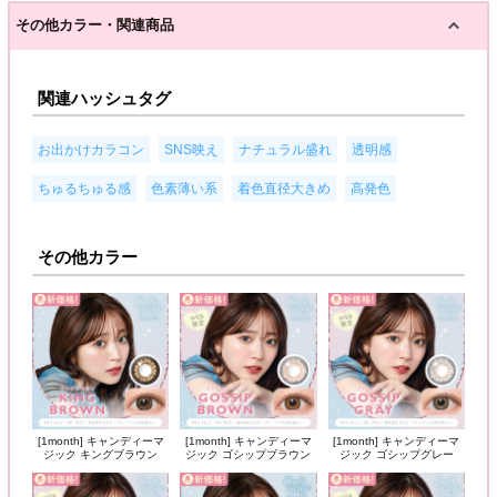
その他カラー・関連商品
関連ハッシュタグ
,
,
,
,
お出かけカラコン
SNS映え
ナチュラル盛れ
透明感
,
,
,
ちゅるちゅる感
色素薄い系
着色直径大きめ
高発色
その他カラー
[1month] キャンディーマ
[1month] キャンディーマ
[1month] キャンディーマ
ジック キングブラウン
ジック ゴシップブラウン
ジック ゴシップグレー