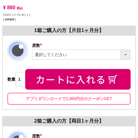
¥
880
税込
[
8
ポイントプレゼント ]
送料無料
1箱ご購入の方【片目1ヶ月分】
度数
(必
須)
数量
アプリダウンロードで1,000円分のクーポンGET
2箱ご購入の方【両目1ヶ月分】
度数