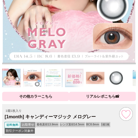
その他カラーこちら
リアルレポこちら📸
1箱1枚入り
[1month] キャンディーマジック メログレー
お取寄せ
着色直径13.9mm
レンズ直径14.5mm
BC8.6mm
1箱1枚
送料無料
割引クーポン対象外