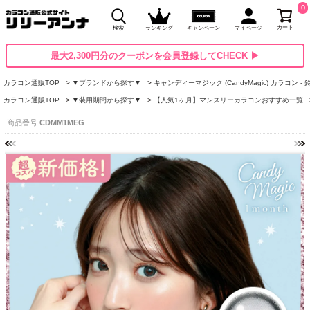
0
カート
検索
ランキング
キャンペーン
マイページ
最大2,300円分のクーポンを会員登録してCHECK ▶
カラコン通販TOP
▼ブランドから探す▼
キャンディーマジック (CandyMagic) カラコン -
カラコン通販TOP
▼装用期間から探す▼
【人気1ヶ月】マンスリーカラコンおすすめ一覧
商品番号
CDMM1MEG