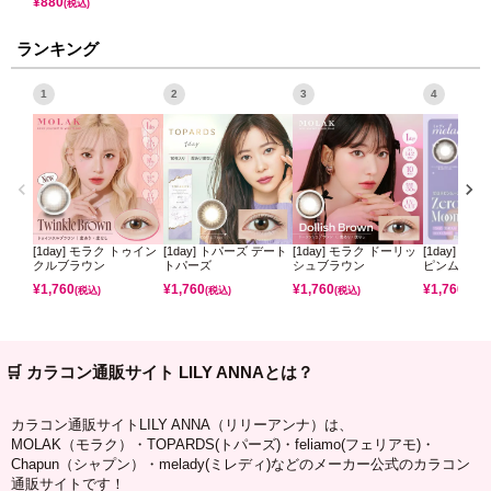
¥
880
(税込)
ランキング
1
2
3
4
[1day] モラク トゥイン
[1day] トパーズ デート
[1day] モラク ドーリッ
[1day] ミ
クルブラウン
トパーズ
シュブラウン
ピンムーン
¥
1,760
¥
1,760
¥
1,760
¥
1,760
(税込)
(税込)
(税込)
(税込)
🛒 カラコン通販サイト LILY ANNAとは？
カラコン通販サイトLILY ANNA（リリーアンナ）は、
MOLAK（モラク）・TOPARDS(トパーズ)・feliamo(フェリアモ)・
Chapun（シャプン）・melady(ミレディ)などのメーカー公式のカラコン
通販サイトです！