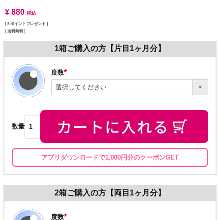
¥
880
税込
[
8
ポイントプレゼント ]
送料無料
1箱ご購入の方【片目1ヶ月分】
度数
(必
須)
数量
アプリダウンロードで1,000円分のクーポンGET
2箱ご購入の方【両目1ヶ月分】
度数