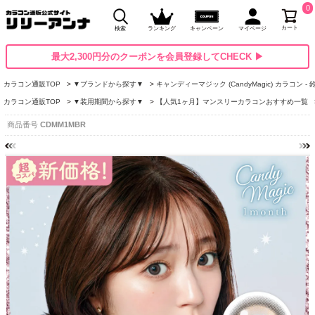
0
カート
検索
ランキング
キャンペーン
マイページ
最大2,300円分のクーポンを会員登録してCHECK ▶
カラコン通販TOP
▼ブランドから探す▼
キャンディーマジック (CandyMagic) カラコン -
カラコン通販TOP
▼装用期間から探す▼
【人気1ヶ月】マンスリーカラコンおすすめ一覧
商品番号
CDMM1MBR