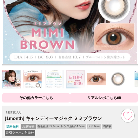
その他カラーこちら
リアルレポこちら📸
1箱1枚入り
[1month] キャンディーマジック ミミブラウン
お取寄せ
着色直径13.7mm
レンズ直径14.5mm
BC8.6mm
1箱1枚
送料無料
割引クーポン対象外