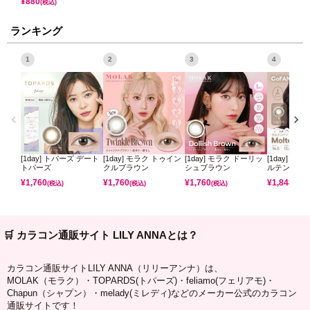
¥
880
(税込)
ランキング
1
2
3
4
[1day] トパーズ デート
[1day] モラク トゥイン
[1day] モラク ドーリッ
[1day] コ
トパーズ
クルブラウン
シュブラウン
ルテンパフ
¥
1,760
¥
1,760
¥
1,760
¥
1,848
(税込)
(税込)
(税込)
(税込)
🛒 カラコン通販サイト LILY ANNAとは？
カラコン通販サイトLILY ANNA（リリーアンナ）は、
MOLAK（モラク）・TOPARDS(トパーズ)・feliamo(フェリアモ)・
Chapun（シャプン）・melady(ミレディ)などのメーカー公式のカラコン
通販サイトです！