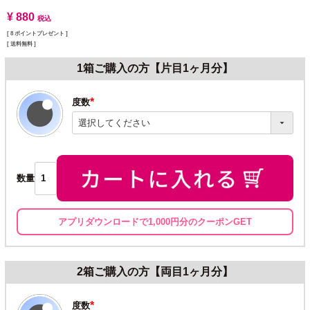
¥
880
税込
[
8
ポイントプレゼント ]
送料無料
1箱ご購入の方【片目1ヶ月分】
度数
(必
須)
数量
アプリダウンロードで1,000円分のクーポンGET
2箱ご購入の方【両目1ヶ月分】
度数