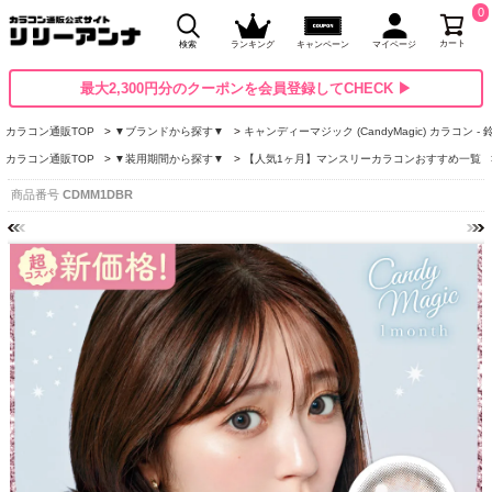
0
カート
検索
ランキング
キャンペーン
マイページ
最大2,300円分のクーポンを会員登録してCHECK ▶
カラコン通販TOP
▼ブランドから探す▼
キャンディーマジック (CandyMagic) カラコン -
カラコン通販TOP
▼装用期間から探す▼
【人気1ヶ月】マンスリーカラコンおすすめ一覧
商品番号
CDMM1DBR