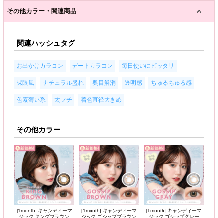
その他カラー・関連商品
関連ハッシュタグ
,
,
,
お出かけカラコン
デートカラコン
毎日使いにピッタリ
,
,
,
,
,
裸眼風
ナチュラル盛れ
奥目解消
透明感
ちゅるちゅる感
,
,
色素薄い系
太フチ
着色直径大きめ
その他カラー
[1month] キャンディーマ
[1month] キャンディーマ
[1month] キャンディーマ
ジック キングブラウン
ジック ゴシップブラウン
ジック ゴシップグレー