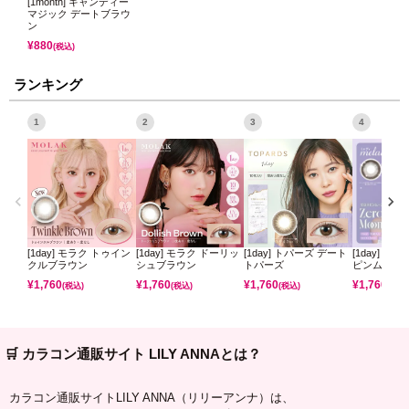
[1month] キャンディー
マジック デートブラウ
ン
¥
880
(税込)
ランキング
1
2
3
4
[1day] モラク トゥイン
[1day] モラク ドーリッ
[1day] トパーズ デート
[1day] ミ
クルブラウン
シュブラウン
トパーズ
ピンムーン
¥
1,760
¥
1,760
¥
1,760
¥
1,760
(税込)
(税込)
(税込)
(税込)
🛒 カラコン通販サイト LILY ANNAとは？
カラコン通販サイトLILY ANNA（リリーアンナ）は、