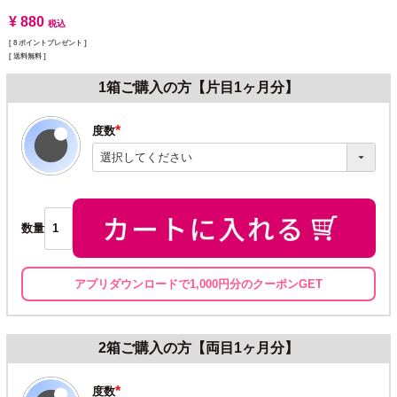
¥
880
税込
[
8
ポイントプレゼント ]
送料無料
1箱ご購入の方【片目1ヶ月分】
度数
(必
須)
数量
アプリダウンロードで1,000円分のクーポンGET
2箱ご購入の方【両目1ヶ月分】
度数