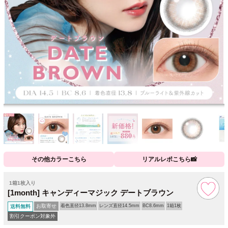
その他カラーこちら
リアルレポこちら📸
1箱1枚入り
[1month] キャンディーマジック デートブラウン
お取寄せ
着色直径13.8mm
レンズ直径14.5mm
BC8.6mm
1箱1枚
送料無料
割引クーポン対象外