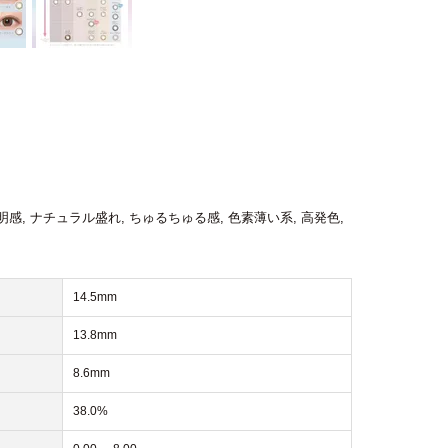
明感
,
ナチュラル盛れ
,
ちゅるちゅる感
,
色素薄い系
,
高発色
,
14.5mm
13.8mm
8.6mm
38.0%