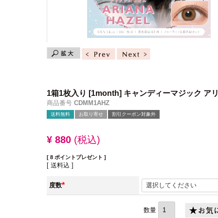
1箱1枚入り
[1month] キャンディーマジック 
商品番号
CDMM1AHZ
送料無料
お取り寄せ
割引クーポン対象外
¥
880
税込
[
8
ポイントプレゼント ]
送料込
度数
(必
須)