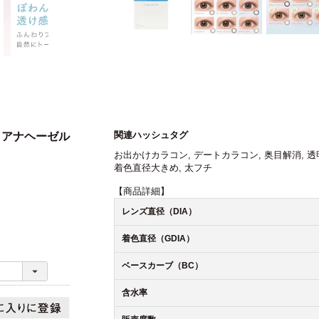
関連ハッシュタグ
アリアナヘーゼル
お出かけカラコン
,
デートカラコン
,
奥目解消
,
透
着色直径大きめ
,
太フチ
【商品詳細】
レンズ直径（DIA）
着色直径（GDIA）
ベースカーブ（BC）
含水率