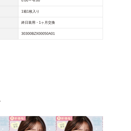
0.00～-8.00
1箱1枚入り
終日装用・1ヶ月交換
30300BZX00050A01
。