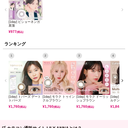
[1day] ビショーネンガ
菖蒲
¥
977
(税込)
ランキング
1
2
3
4
[1day] トパーズ デート
[1day] モラク トゥイン
[1day] モラク ドーリッ
[1day] コ
トパーズ
クルブラウン
シュブラウン
ルテンパフ
¥
1,760
¥
1,760
¥
1,760
¥
1,848
(税込)
(税込)
(税込)
(税込)