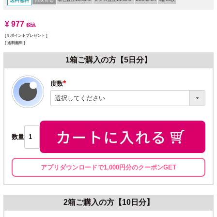
送料無料
¥
977
税込
[
9
ポイントプレゼント ]
送料無料
1箱ご購入の方【5日分】
度数
(必
須)
数量
アプリダウンロードで1,000円分のクーポンGET
2箱ご購入の方【10日分】