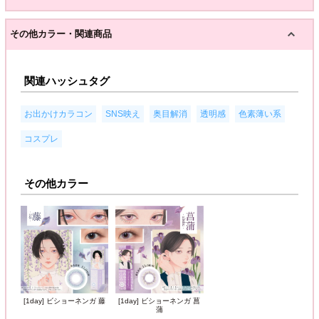
その他カラー・関連商品
関連ハッシュタグ
,
,
,
,
,
お出かけカラコン
SNS映え
奥目解消
透明感
色素薄い系
コスプレ
その他カラー
[1day] ビショーネンガ 藤
[1day] ビショーネンガ 菖
蒲