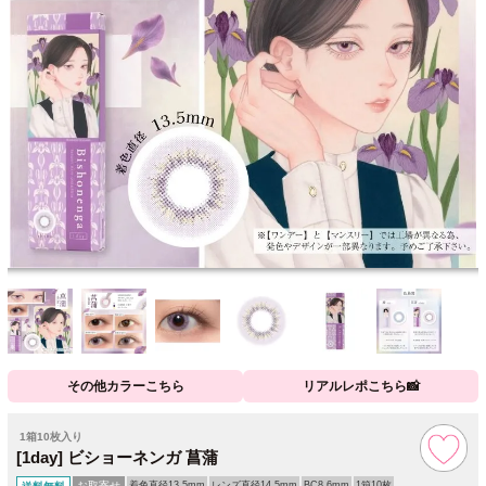
その他カラーこちら
リアルレポこちら📸
1箱10枚入り
[1day] ビショーネンガ 菖蒲
お取寄せ
着色直径13.5mm
レンズ直径14.5mm
BC8.6mm
1箱10枚