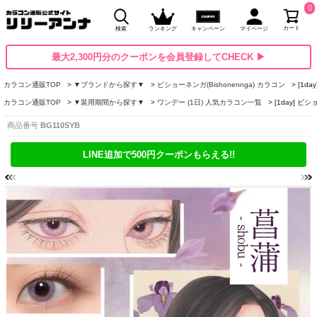
0
カート
検索
ランキング
キャンペーン
マイページ
最大2,300円分のクーポンを会員登録してCHECK ▶
カラコン通販TOP
▼ブランドから探す▼
ビショーネンガ(Bishonennga) カラコン
[1d
カラコン通販TOP
▼装用期間から探す▼
ワンデー (1日) 人気カラコン一覧
[1day] ビ
商品番号
BG110SYB
LINE追加で500円クーポンもらえる!!