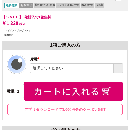
お取寄せ
着色直径13.2mm
レンズ直径14.2mm
BC8.6mm
1箱6枚
送料無料
【 S A L E 】
3箱購入で1箱無料
¥
1,320
税込
[
12
ポイントプレゼント ]
送料無料
1箱ご購入の方
度数
(必
須)
数量
アプリダウンロードで1,000円分のクーポンGET