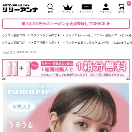
0
カート
検索
ランキング
キャンペーン
マイページ
最大2,300円分のクーポンを会員登録してCHECK ▶
カラコン通販TOP
▼ブランドから探す▼
ラムリエ (ramurie) カラコン - 佐藤ノア
[1da
カラコン通販TOP
▼装用期間から探す▼
ワンデー (1日) 人気カラコン一覧
[1day] 
商品番号
RAM110TEG