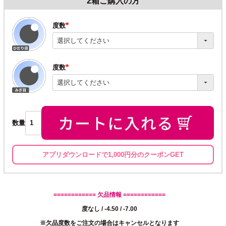
2箱ご購入の方
度数
(必
須)
度数
(必
須)
数量
アプリダウンロードで1,000円分のクーポンGET
============ 欠品情報 ============
度なし / -4.50 / -7.00
※欠品度数をご注文の場合はキャンセルとなります