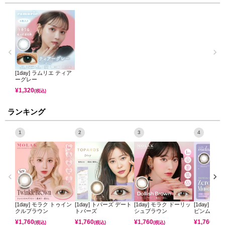
[1day] ラムリエ ティア
ーグレー
¥
1,320
(税込)
ランキング
1
2
3
4
[1day] モラク トゥイン
[1day] トパーズ デート
[1day] モラク ドーリッ
[1day] ミ
クルブラウン
トパーズ
シュブラウン
ピンムーン
¥
1,760
¥
1,760
¥
1,760
¥
1,760
(税込)
(税込)
(税込)
(税込)