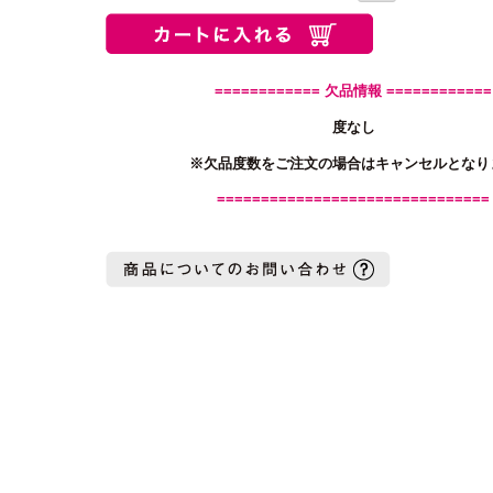
============ 欠品情報 ============
度なし
※欠品度数をご注文の場合はキャンセルとなり
===============================