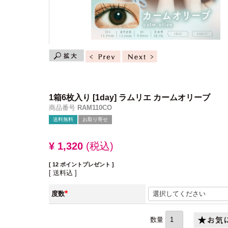
1箱6枚入り
[1day] ラムリエ カームオリーブ
商品番号
RAM110CO
送料無料
お取り寄せ
¥
1,320
税込
[
12
ポイントプレゼント ]
送料込
度数
(必
須)