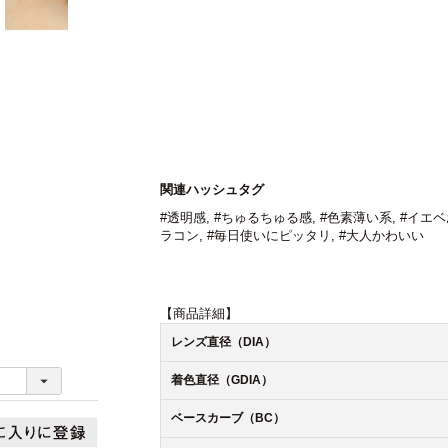
関連ハッシュタグ
#透明感
,
#ちゅるちゅる感
,
#色素薄い系
,
#イエ
ラコン
,
#毎日使いにピッタリ
,
#大人かわいい
【商品詳細】
レンズ直径（DIA）
着色直径（GDIA）
ベースカーブ（BC）