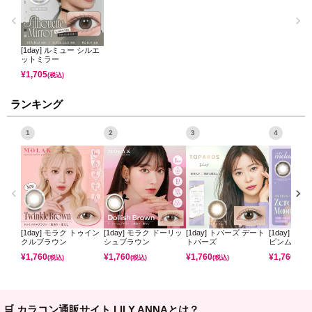
[1day] ルミュー シルエ
ットミラー
¥
1,705
(税込)
ランキング
1
2
3
4
[1day] モラク トゥイン
[1day] モラク ドーリッ
[1day] トパーズ デート
[1day] ミ
クルブラウン
シュブラウン
トパーズ
ピンムーン
¥
1,760
¥
1,760
¥
1,760
¥
1,760
(税込)
(税込)
(税込)
(税込)
🛒 カラコン通販サイト LILY ANNAとは？