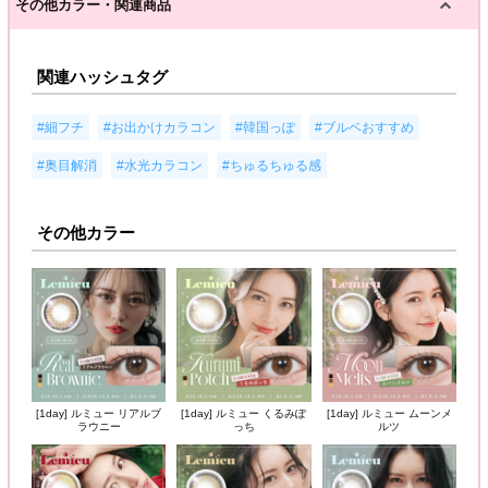
その他カラー・関連商品
関連ハッシュタグ
,
,
,
,
#細フチ
#お出かけカラコン
#韓国っぽ
#ブルベおすすめ
,
,
#奥目解消
#水光カラコン
#ちゅるちゅる感
その他カラー
[1day] ルミュー リアルブ
[1day] ルミュー くるみぽ
[1day] ルミュー ムーンメ
ラウニー
っち
ルツ