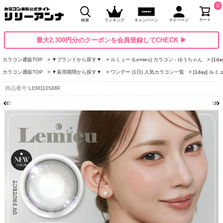
0
カート
検索
ランキング
キャンペーン
マイページ
最大2,300円分のクーポンを会員登録してCHECK ▶
カラコン通販TOP
▼ブランドから探す▼
ルミュー (Lemieu) カラコン - ゆうちゃん
[1
カラコン通販TOP
▼装用期間から探す▼
ワンデー (1日) 人気カラコン一覧
[1day] 
商品番号
LEM110SMR