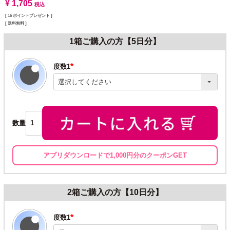
¥
1,705
税込
[
16
ポイントプレゼント ]
送料無料
1箱ご購入の方【5日分】
度数1
(必
須)
数量
アプリダウンロードで1,000円分のクーポンGET
2箱ご購入の方【10日分】
度数1
(必