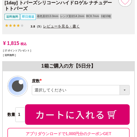
[1day] トパーズシリコーンハイドロゲル ナチュデー
トトパーズ
着色直径13.0mm
レンズ直径14.2mm
BC8.7mm
1箱10枚
送料無料
即日発送
レビューを見る・書く
3.8
（5）
¥
1,815
税込
[
17
ポイントプレゼント ]
送料無料
1箱ご購入の方【5日分】
度数
(必
須)
数量
アプリダウンロードで1,000円分のクーポンGET