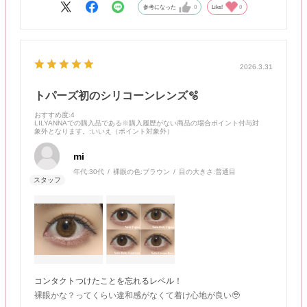
参考になった
0
Like!
0
2026.3.31
トパーズ初のシリコーンレンズ🫧
おすすめ度
:4
LILYANNAでの購入品である※購入履歴がない商品の場合ポイント付与対
象外となります。
:いいえ（ポイント対象外）
mi
年代:
30代
裸眼の色:
ブラウン
目の大きさ:
普通目
コンタクトつけたことを忘れるレベル！
裸眼かな？ってくらい違和感がなくて着け心地が良い🥹