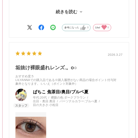
4色の中だと黄色みがある明るめのブラウンなのでイエベさんに
続きを読む
似合いそう！
よく見るとレンズの柄が少し気になるかも🤏🏻
参考になった
0
Like!
0
2026.3.27
垢抜け裸眼盛れレンズ.。o○
おすすめ度
:5
LILYANNAでの購入品である※購入履歴がない商品の場合ポイント付与対
象外となります。
:いいえ（ポイント対象外）
ぱちこ 焦茶目/奥目/ブルベ夏
年代:
20代
裸眼の色:
ダークブラウン
出目・奥目:
奥目
パーソナルカラー:
ブルべ夏
目の大きさ:
小粒目