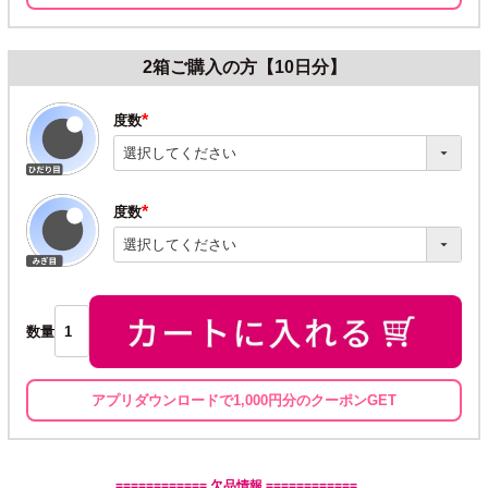
2箱ご購入の方【10日分】
度数
(必
須)
度数
(必
須)
数量
アプリダウンロードで1,000円分のクーポンGET
============ 欠品情報 ============