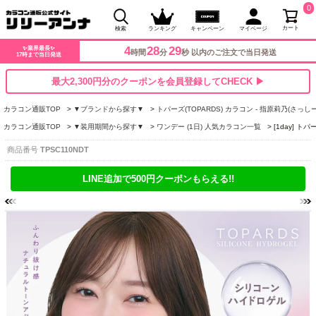
0
カート
検索
ランキング
キャンペーン
マイページ
4
28
28
✨業界最長✨
時間
分
秒 以内のご注文で当日発送
17時まで当日発送
最大2,300円分のクーポンを会員登録してCHECK ▶
カラコン通販TOP
▼ブランドから探す▼
トパーズ(TOPARDS) カラコン - 指原莉乃(さっしー
カラコン通販TOP
▼装用期間から探す▼
ワンデー (1日) 人気カラコン一覧
[1day]
商品番号
TPSC110NDT
LINE追加で500円クーポンもらえる!!