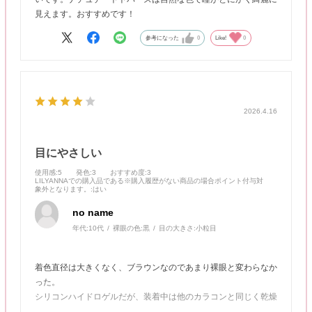
見えます。おすすめです！
参考になった
0
Like!
0
2026.4.16
目にやさしい
使用感
:5
発色
:3
おすすめ度
:3
LILYANNAでの購入品である※購入履歴がない商品の場合ポイント付与対
象外となります。
:はい
no name
年代:
10代
裸眼の色:
黒
目の大きさ:
小粒目
着色直径は大きくなく、ブラウンなのであまり裸眼と変わらなか
った。
シリコンハイドロゲルだが、装着中は他のカラコンと同じく乾燥
を感じた。