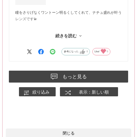
瞳をさりげなくワントーン明るくしてくれて、ナチュ盛れが叶う
レンズです💫
白目とのコントラストと相まって、お顔全体の印象もパッと明る
続きを読む
く華やかにしてくれる感じがします( •̀ .̫ •́ )✧
グラデーションが繊細なデザインなので、自然に奥目解消してく
参考になった
0
Like!
0
れて優秀💡
もっと見る
絞り込み
表示：新しい順
閉じる