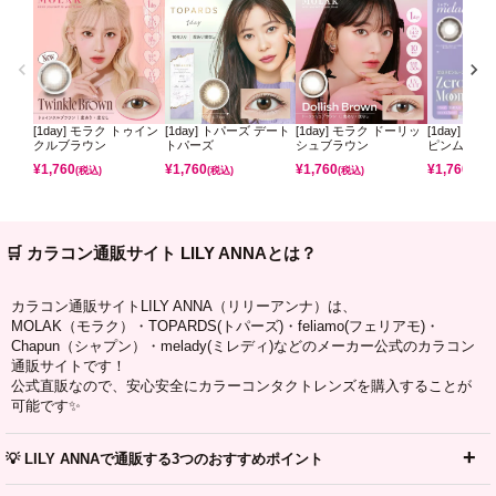
[1day] モラク トゥイン
[1day] トパーズ デート
[1day] モラク ドーリッ
[1day] ミ
クルブラウン
トパーズ
シュブラウン
ピンムーン
¥
1,760
¥
1,760
¥
1,760
¥
1,760
(税込)
(税込)
(税込)
(税込)
🛒 カラコン通販サイト LILY ANNAとは？
カラコン通販サイトLILY ANNA（リリーアンナ）は、
MOLAK（モラク）・TOPARDS(トパーズ)・feliamo(フェリアモ)・
Chapun（シャプン）・melady(ミレディ)などのメーカー公式のカラコン
通販サイトです！
公式直販なので、安心安全にカラーコンタクトレンズを購入することが
可能です✨
💡 LILY ANNAで通販する3つのおすすめポイント