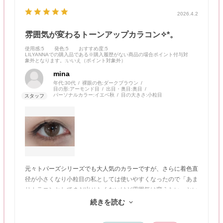
2026.4.2
雰囲気が変わるトーンアップカラコン✧*。
使用感
:5
発色
:5
おすすめ度
:5
LILYANNAでの購入品である※購入履歴がない商品の場合ポイント付与対
象外となります。
:いいえ（ポイント対象外）
mina
年代:
30代
裸眼の色:
ダークブラウン
目の形:
アーモンド目
出目・奥目:
奥目
パーソナルカラー:
イエベ秋
目の大きさ:
小粒目
元々トパーズシリーズでも大人気のカラーですが、さらに着色直
径が小さくなり小粒目の私としては使いやすくなったので「あま
りカラコンとしてまだ出せたくないけど雰囲気は変えたい」とい
う方にとてもオススメです！瞳にフィルターをかけたような自然
続きを読む
な発色でまさにトーンアップカラコンでした⋆*:."