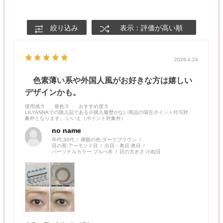
絞り込み
表示：評価が高い順
2026.4.24
色素薄い系や外国人風がお好きな方は嬉しい
デザインかも。
使用感
:5
発色
:5
おすすめ度
:5
LILYANNAでの購入品である※購入履歴がない商品の場合ポイント付与対
象外となります。
:いいえ（ポイント対象外）
no name
年代:
30代
裸眼の色:
ダークブラウン
目の形:
アーモンド目
出目・奥目:
奥目
パーソナルカラー:
ブルべ冬
目の大きさ:
小粒目