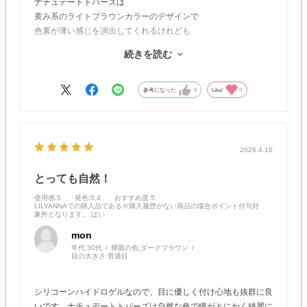
ナチュデートトパーズは
黄み系のライトブラウンカラーのデザインで
色素が薄い感じを演出してくれるけれども
ナチュクリームローズの親戚？的な
続きを読む
ほんのり派手な印象を感じました。
同じシリーズのデザイン4色中
参考になった
0
Like!
0
こちらのデザイン1色だけが
着色直径13.0㎜となっており
いつも宇宙人カラコンになってしまいがちな私でも
宇宙人になりにくくてとってもお気に入りです。
2026.4.10
とっても自然！
使用感
:5
発色
:5,4
おすすめ度
:5
LILYANNAでの購入品である※購入履歴がない商品の場合ポイント付与対
象外となります。
:はい
mon
年代:
30代
裸眼の色:
ダークブラウン
目の大きさ:
普通目
シリコーンハイドロゲルなので、目に優しく付け心地も抜群に良
いです。ナチュデートトパーズは自然な色で瞳がとにかく綺麗に