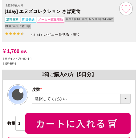
1箱10枚入り
[1day] エヌズコレクション さば定食
着色直径13.0mm
レンズ直径14.2mm
送料無料
即日発送
メーカー直販商品
BC8.6mm
1箱10枚
レビューを見る・書く
4.4
（5）
¥
1,760
税込
[
16
ポイントプレゼント ]
送料無料
1箱ご購入の方【5日分】
度数
(必
須)
数量