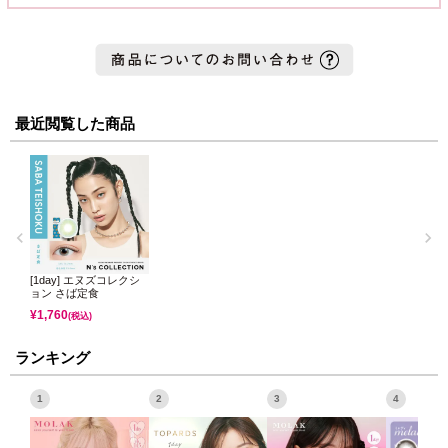
最近閲覧した商品
[1day] エヌズコレクシ
ョン さば定食
¥
1,760
(税込)
ランキング
1
2
3
4