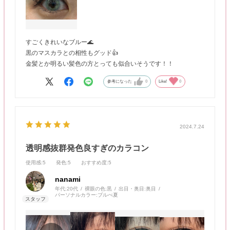
すごくきれいなブルー🌊
黒のマスカラとの相性もグッド👍
金髪とか明るい髪色の方とっても似合いそうです！！
参考になった
0
Like!
0
2024.7.24
透明感抜群発色良すぎのカラコン
使用感
:5
発色
:5
おすすめ度
:5
nanami
年代:
20代
裸眼の色:
黒
出目・奥目:
奥目
パーソナルカラー:
ブルべ夏