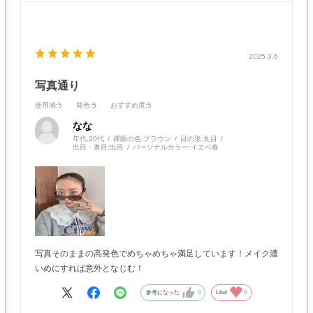
2025.3.6
写真通り
使用感
:5
発色
:5
おすすめ度
:5
なな
年代:
20代
裸眼の色:
ブラウン
目の形:
丸目
出目・奥目:
出目
パーソナルカラー:
イエベ春
写真そのままの高発色でめちゃめちゃ満足しています！メイク濃
いめにすれば意外となじむ！
参考になった
0
Like!
0