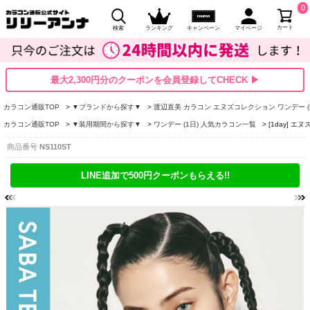
0
カート
検索
ランキング
キャンペーン
マイページ
最大2,300円分のクーポンを会員登録してCHECK ▶
カラコン通販TOP
▼ブランドから探す▼
渡辺直美 カラコン エヌズコレクション ワンデー (N's 
カラコン通販TOP
▼装用期間から探す▼
ワンデー (1日) 人気カラコン一覧
[1day] 
商品番号
NS110ST
LINE追加で500円クーポンもらえる!!