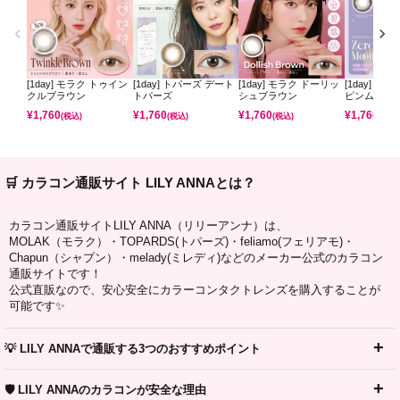
[1day] モラク トゥイン
[1day] トパーズ デート
[1day] モラク ドーリッ
[1day] ミ
クルブラウン
トパーズ
シュブラウン
ピンムーン
¥
1,760
¥
1,760
¥
1,760
¥
1,760
(税込)
(税込)
(税込)
(税込)
🛒 カラコン通販サイト LILY ANNAとは？
カラコン通販サイトLILY ANNA（リリーアンナ）は、
MOLAK（モラク）・TOPARDS(トパーズ)・feliamo(フェリアモ)・
Chapun（シャプン）・melady(ミレディ)などのメーカー公式のカラコン
通販サイトです！
公式直販なので、安心安全にカラーコンタクトレンズを購入することが
可能です✨
💡 LILY ANNAで通販する3つのおすすめポイント
🛡️ LILY ANNAのカラコンが安全な理由