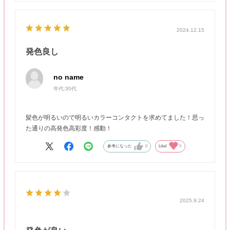
2024.12.15
発色良し
no name
年代:
30代
髪色が明るいので明るいカラーコンタクトを求めてました！思っ
た通りの高発色高彩度！感動！
参考になった
0
Like!
0
2025.9.24