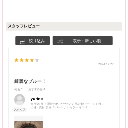
スタッフレビュー
絞り込み
表示：新しい順
2024.12.27
綺麗なブルー！
発色
:5
おすすめ度
:4
yurine
年代:
20代
裸眼の色:
ブラウン
目の形:
アーモンド目
出目・奥目:
奥目
パーソナルカラー:
イエベ