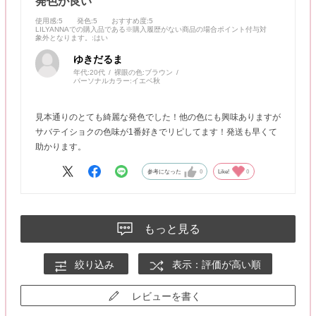
発色が良い
使用感
:5
発色
:5
おすすめ度
:5
LILYANNAでの購入品である※購入履歴がない商品の場合ポイント付与対
象外となります。
:はい
ゆきだるま
年代:
20代
裸眼の色:
ブラウン
パーソナルカラー:
イエベ秋
見本通りのとても綺麗な発色でした！他の色にも興味ありますが
サバテイショクの色味が1番好きでリピしてます！発送も早くて
助かります。
参考になった
0
Like!
0
もっと見る
絞り込み
表示：評価が高い順
レビューを書く