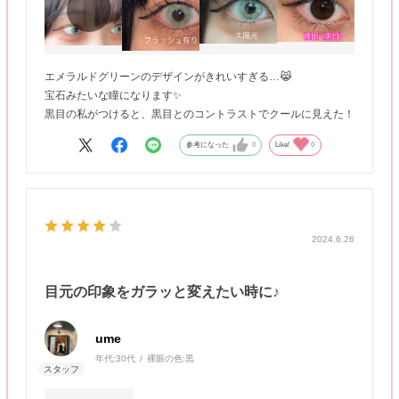
エメラルドグリーンのデザインがきれいすぎる…😹
宝石みたいな瞳になります✨
黒目の私がつけると、黒目とのコントラストでクールに見えた！
参考になった
0
Like!
0
2024.6.26
目元の印象をガラッと変えたい時に♪
ume
年代:
30代
裸眼の色:
黒