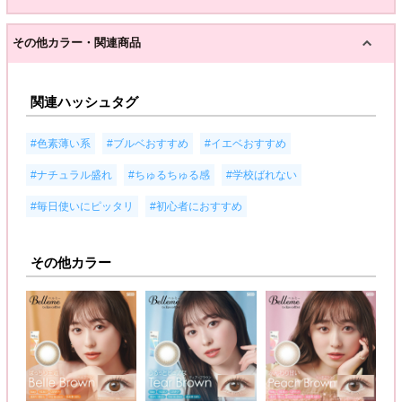
その他カラー・関連商品
関連ハッシュタグ
,
,
,
#色素薄い系
#ブルベおすすめ
#イエベおすすめ
,
,
,
#ナチュラル盛れ
#ちゅるちゅる感
#学校ばれない
,
#毎日使いにピッタリ
#初心者におすすめ
その他カラー