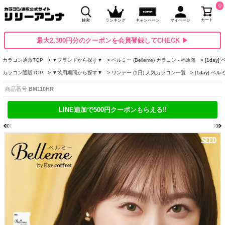
0
カート
検索
ランキング
キャンペーン
マイページ
最大2,300円分のクーポンを会員登録してCHECK ▶
カラコン通販TOP
▼ブランドから探す▼
ベルミー (Belleme) カラコン - 福原遥
[1day
カラコン通販TOP
▼装用期間から探す▼
ワンデー (1日) 人気カラコン一覧
[1day] 
商品番号
BM110HR
LINE追加で500円クーポンもらえる!!