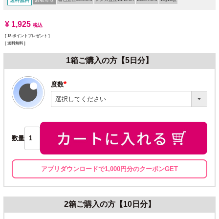
送料無料
¥
1,925
税込
[
18
ポイントプレゼント ]
送料無料
1箱ご購入の方【5日分】
度数
(必
須)
数量
アプリダウンロードで1,000円分のクーポンGET
2箱ご購入の方【10日分】