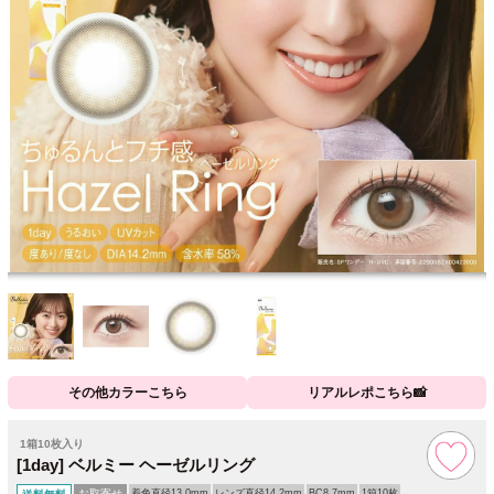
その他カラーこちら
リアルレポこちら📸
1箱10枚入り
[1day] ベルミー ヘーゼルリング
お取寄せ
着色直径13.0mm
レンズ直径14.2mm
BC8.7mm
1箱10枚