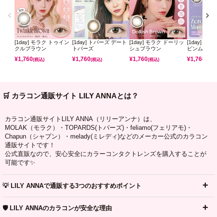
[1day] モラク トゥイン
[1day] トパーズ デート
[1day] モラク ドーリッ
[1day] ミ
クルブラウン
トパーズ
シュブラウン
ピンムーン
¥
1,760
¥
1,760
¥
1,760
¥
1,760
(税込)
(税込)
(税込)
(税込)
🛒 カラコン通販サイト LILY ANNAとは？
カラコン通販サイトLILY ANNA（リリーアンナ）は、
MOLAK（モラク）・TOPARDS(トパーズ)・feliamo(フェリアモ)・
Chapun（シャプン）・melady(ミレディ)などのメーカー公式のカラコン
通販サイトです！
公式直販なので、安心安全にカラーコンタクトレンズを購入することが
可能です✨
💡 LILY ANNAで通販する3つのおすすめポイント
🛡️ LILY ANNAのカラコンが安全な理由