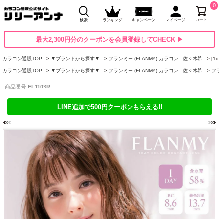
0
カート
検索
ランキング
キャンペーン
マイページ
最大2,300円分のクーポンを会員登録してCHECK ▶
カラコン通販TOP
▼ブランドから探す▼
フランミー (FLANMY) カラコン - 佐々木希
[1
カラコン通販TOP
▼ブランドから探す▼
フランミー (FLANMY) カラコン - 佐々木希
フラ
商品番号
FL110SR
LINE追加で500円クーポンもらえる!!