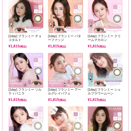
[1day] フランミー チョ
[1day] フランミー バタ
[1day] フランミー クリ
コタルト
ーファッジ
ームマカロン
¥
1,815
¥
1,815
¥
1,815
(税込)
(税込)
(税込)
[1day] フランミー ソル
[1day] フランミー アー
[1day] フランミー シェ
ティバニラ
ルグレイパフェ
ルフラワームーン
¥
1,815
¥
1,815
¥
1,815
(税込)
(税込)
(税込)