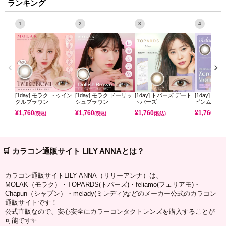
ランキング
1
2
3
4
[1day] モラク トゥイン
[1day] モラク ドーリッ
[1day] トパーズ デート
[1day] ミ
クルブラウン
シュブラウン
トパーズ
ピンムーン
¥
1,760
¥
1,760
¥
1,760
¥
1,760
(税込)
(税込)
(税込)
(税込)
🛒 カラコン通販サイト LILY ANNAとは？
カラコン通販サイトLILY ANNA（リリーアンナ）は、
MOLAK（モラク）・TOPARDS(トパーズ)・feliamo(フェリアモ)・
Chapun（シャプン）・melady(ミレディ)などのメーカー公式のカラコン
通販サイトです！
公式直販なので、安心安全にカラーコンタクトレンズを購入することが
可能です✨