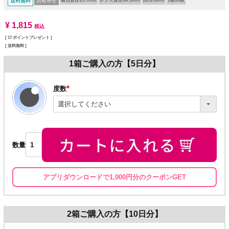
お取寄せ
着色直径13.7mm
レンズ直径14.5mm
BC8.6mm
1箱10枚
送料無料
¥
1,815
税込
[
17
ポイントプレゼント ]
送料無料
1箱ご購入の方【5日分】
度数
(必
須)
数量
アプリダウンロードで1,000円分のクーポンGET
2箱ご購入の方【10日分】