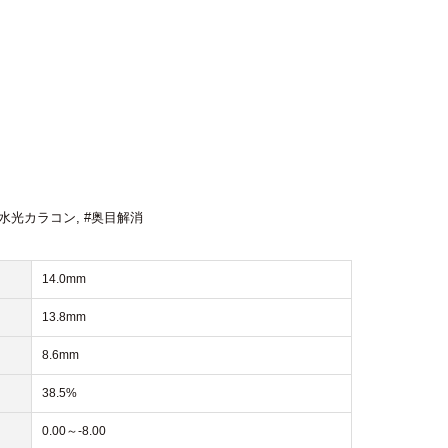
#水光カラコン
,
#奥目解消
14.0mm
13.8mm
8.6mm
38.5%
0.00～-8.00