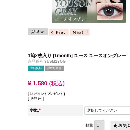
1箱2枚入り
[1month] ユース ユースオングレー
商品番号
YUSM2YOG
送料無料
お取り寄せ
¥
1,580
税込
[
14
ポイントプレゼント ]
送料込
度数1
(必
須)