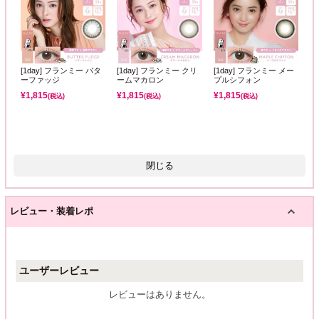
[1day] フランミー バタ
[1day] フランミー クリ
[1day] フランミー メー
ーファッジ
ームマカロン
プルシフォン
¥
1,815
¥
1,815
¥
1,815
(税込)
(税込)
(税込)
閉じる
レビュー・装着レポ
ユーザーレビュー
レビューはありません。