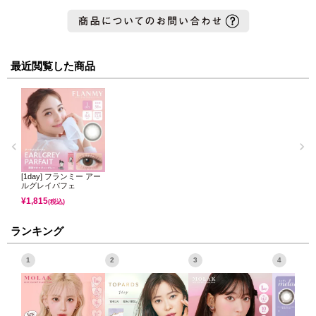
最近閲覧した商品
[1day] フランミー アー
ルグレイパフェ
¥
1,815
(税込)
ランキング
1
2
3
4