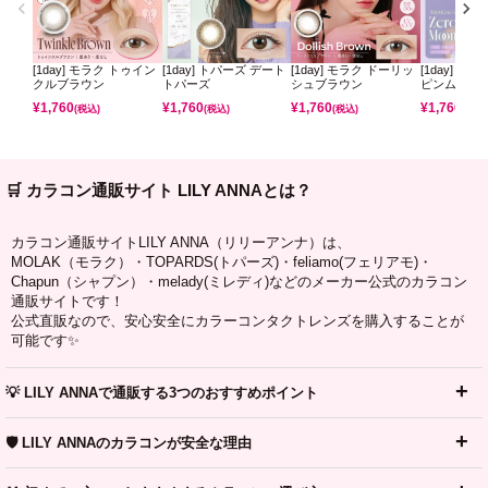
[1day] モラク トゥイン
[1day] トパーズ デート
[1day] モラク ドーリッ
[1day] ミ
クルブラウン
トパーズ
シュブラウン
ピンムーン
¥
1,760
¥
1,760
¥
1,760
¥
1,760
(税込)
(税込)
(税込)
(税込)
🛒 カラコン通販サイト LILY ANNAとは？
カラコン通販サイトLILY ANNA（リリーアンナ）は、
MOLAK（モラク）・TOPARDS(トパーズ)・feliamo(フェリアモ)・
Chapun（シャプン）・melady(ミレディ)などのメーカー公式のカラコン
通販サイトです！
公式直販なので、安心安全にカラーコンタクトレンズを購入することが
可能です✨
💡 LILY ANNAで通販する3つのおすすめポイント
🛡️ LILY ANNAのカラコンが安全な理由