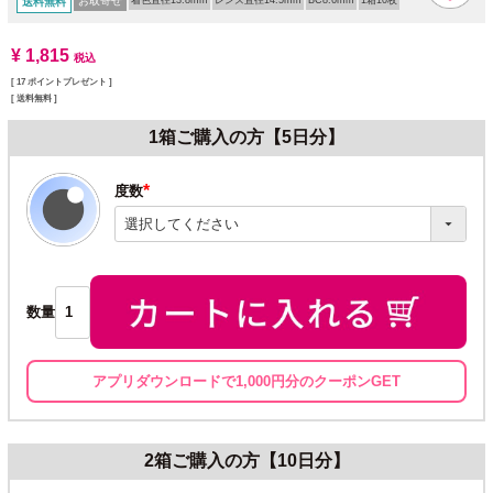
お取寄せ
着色直径13.8mm
レンズ直径14.5mm
BC8.6mm
1箱10枚
送料無料
¥
1,815
税込
[
17
ポイントプレゼント ]
送料無料
1箱ご購入の方【5日分】
度数
(必
須)
数量
アプリダウンロードで1,000円分のクーポンGET
2箱ご購入の方【10日分】