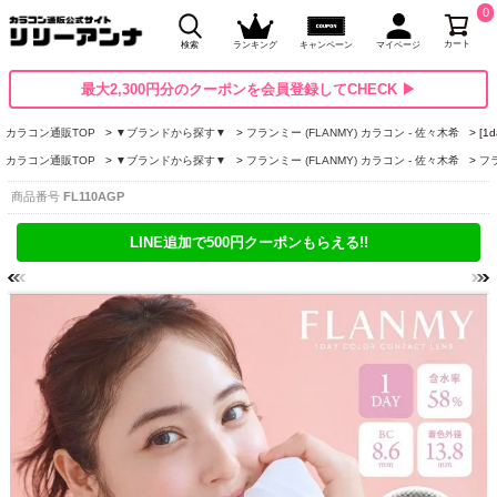
0
カート
検索
ランキング
キャンペーン
マイページ
最大2,300円分のクーポンを会員登録してCHECK ▶
カラコン通販TOP
▼ブランドから探す▼
フランミー (FLANMY) カラコン - 佐々木希
[1
カラコン通販TOP
▼ブランドから探す▼
フランミー (FLANMY) カラコン - 佐々木希
フラ
商品番号
FL110AGP
LINE追加で500円クーポンもらえる!!