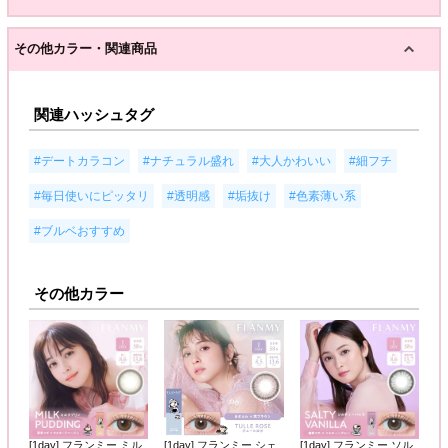
その他カラー・関連商品
関連ハッシュタグ
,
,
,
,
#デートカラコン
#ナチュラル盛れ
#大人かわいい
#細フチ
,
,
,
,
#毎日使いにピッタリ
#透明感
#垢抜け
#色素薄い系
#ブルベおすすめ
その他カラー
[1day] フランミー ミル
[1day] フランミー シェ
[1day] フランミー ソル