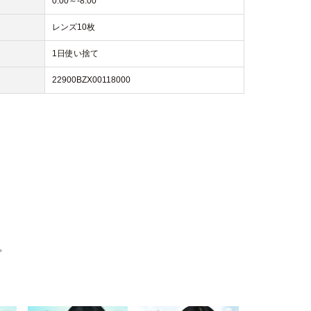
0.00～-8.00
レンズ10枚
1日使い捨て
22900BZX00118000
。