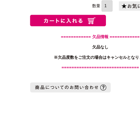
須)
============ 欠品情報 ============
欠品なし
※欠品度数をご注文の場合はキャンセルとなり
===============================