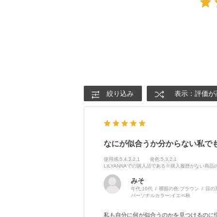
絞り込み
表示：評価が
なにが似合うか分からない私で
使用感
:5,4,3,2,1
発色
:5,3,2,1
LILYANNAでの購入品である※購入履歴がない商
みそ
年代:
10代
裸眼の色:
ブラウン
目の
パーソナルカラー:
イエベ秋
私も自分に何が似合うのかを見つけるのに悩