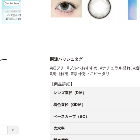
関連ハッシュタグ
レー
#細フチ
,
#ブルベおすすめ
,
#ナチュラル盛れ
,
#
#奥目解消
,
#毎日使いにピッタリ
【商品詳細】
レンズ直径（DIA）
着色直径（GDIA）
ベースカーブ（BC）
含水率