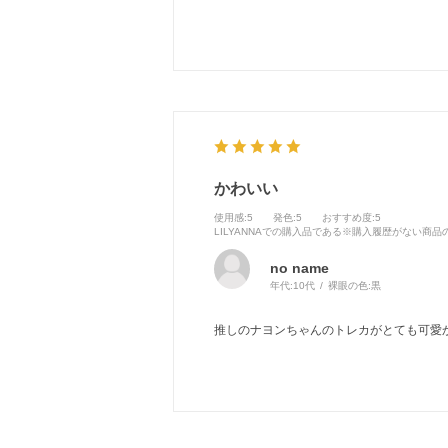
かわいい
使用感
:5
発色
:5
おすすめ度
:5
LILYANNAでの購入品である※購入履歴がない商
no name
年代:
10代
裸眼の色:
黒
推しのナヨンちゃんのトレカがとても可愛