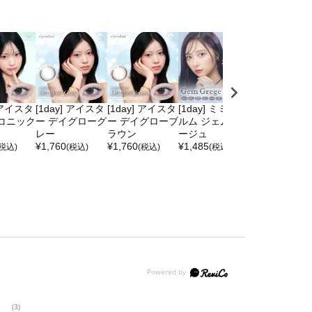
] アイスタ
[1day] アイスタ
[1day] アイスタ
[1day] ミミシャ
[1day] ミミ
コニック
ー デイグローグ
ー デイグローブ
ルム ジェムグレ
ルム ロイヤル
レー
ラウン
ージュ
ーン
¥
1,760
¥
1,760
¥
1,485
¥
1,485
(税込)
(税込)
(税込)
(税込)
(税込)
(3)