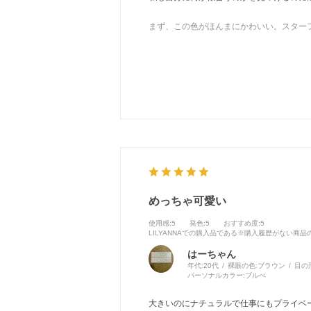
まず、この色がほんまにかわいい。スター
ドレッシーな雰囲気にも合わせやすいとこ
着心地も抜群です。生地が柔らかく、長時
うちみたいに 何が似合うかわからない」と
リピ確定😻😽
めっちゃ可愛い
使用感
:5
発色
:5
おすすめ度
:5
LILYANNAでの購入品である※購入履歴がない商
はーちゃん
年代:
20代
裸眼の色:
ブラウン
目の
パーソナルカラー:
ブルべ
大きいのにナチュラルで仕事にもプライベ