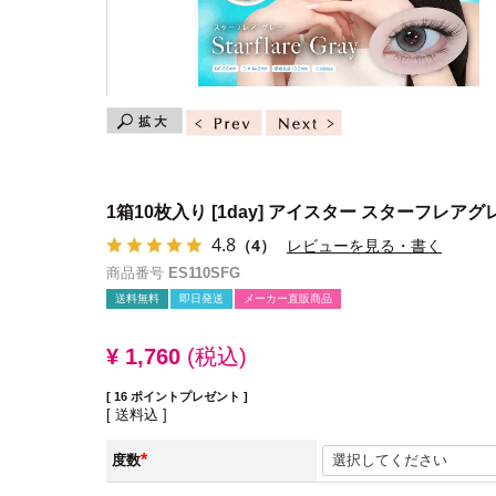
1箱10枚入り
[1day] アイスター スターフレアグ
4.8
（4）
レビューを見る・書く
商品番号
ES110SFG
送料無料
即日発送
メーカー直販商品
¥
1,760
税込
[
16
ポイントプレゼント ]
送料込
度数
(必