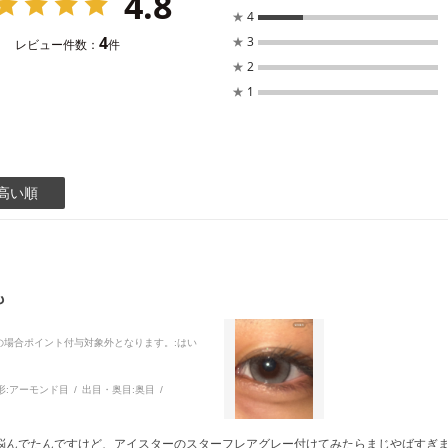
4.8
★
4
4
★
3
レビュー件数：
件
★
2
★
1
高い順
も
品の場合ポイント付与対象外となります。
:はい
形:
アーモンド目
出目・奥目:
奥目
んでたんですけど、アイスターのスターフレアグレー付けてみたらまじやばすぎました