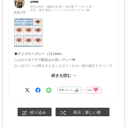
ume
年代:
30代
裸眼の色:
黒
目の形:
アーモンド目
出目・奥目:
奥目
パーソナルカラー:
イエベ春
◆デイグローグレー（13.2mm）
ふんわり太フチで馴染みの良いグレー🩶
白っぽグレーが瞳をきらきらさせてくれる✨盛れ確定カラコン🫧
続きを読む
◆デイグローブラウン（13.2mm）
ふんわり太フチ甘めブラウン🧸🍯
体感直径13.3mmで大きすぎず普段使いもしやすい◎
参考になった
0
Like!
0
◆スターフレアグレー（13.2mm）
細フチ艶っぽグレーが韓国お姉さんにしてくれる！
絞り込み
表示：新しい順
デイグローグレーよりダークなグレーのお色でどんなシーンでも
使いやすくて1軍です◎
イエベさんにもおすすめのグレー🐺