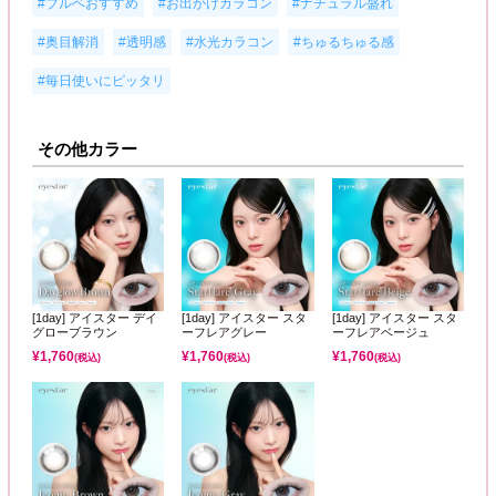
,
,
,
#ブルベおすすめ
#お出かけカラコン
#ナチュラル盛れ
,
,
,
,
#奥目解消
#透明感
#水光カラコン
#ちゅるちゅる感
#毎日使いにピッタリ
その他カラー
[1day] アイスター デイ
[1day] アイスター スタ
[1day] アイスター スタ
グローブラウン
ーフレアグレー
ーフレアベージュ
¥
1,760
¥
1,760
¥
1,760
(税込)
(税込)
(税込)