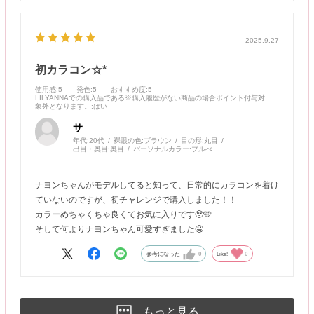
2025.9.27
初カラコン☆*
使用感
:5
発色
:5
おすすめ度
:5
LILYANNAでの購入品である※購入履歴がない商品の場合ポイント付与対
象外となります。
:はい
サ
年代:
20代
裸眼の色:
ブラウン
目の形:
丸目
出目・奥目:
奥目
パーソナルカラー:
ブルべ
ナヨンちゃんがモデルしてると知って、日常的にカラコンを着け
ていないのですが、初チャレンジで購入しました！！
カラーめちゃくちゃ良くてお気に入りです🥹🩵
そして何よりナヨンちゃん可愛すぎました🤤
参考になった
0
Like!
0
もっと見る