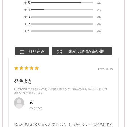
★
5
(4)
★
4
(1)
★
3
(0)
★
2
(0)
★
1
(0)
絞り込み
表示：評価が高い順
2025.11.13
発色よき
LILYANNAでの購入品である※購入履歴がない商品の場合ポイント付与対
象外となります。
:はい
あ
年代:
10代
私は発色しにくい目なんですけど、しっかりグレーに発色してく