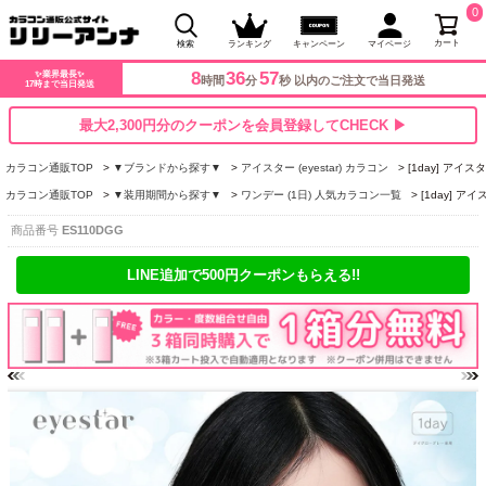
0
カート
検索
ランキング
キャンペーン
マイページ
8
36
57
✨業界最長✨
時間
分
秒 以内のご注文で当日発送
17時まで当日発送
最大2,300円分のクーポンを会員登録してCHECK ▶
カラコン通販TOP
▼ブランドから探す▼
アイスター (eyestar) カラコン
[1day] アイ
カラコン通販TOP
▼装用期間から探す▼
ワンデー (1日) 人気カラコン一覧
[1day] 
商品番号
ES110DGG
LINE追加で500円クーポンもらえる!!