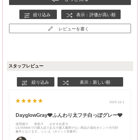
絞り込み
表示：評価が高い順
レビューを書く
スタッフレビュー
絞り込み
表示：新しい順
2025.10.1
DayglowGray🩶ふんわり太フチ白っぽグレー🩶
使用感
:5
発色
:5
おすすめ度
:5
LILYANNAでの購入品である※購入履歴がない商品の場合ポイント付与対
象外となります。
:いいえ（ポイント対象外）