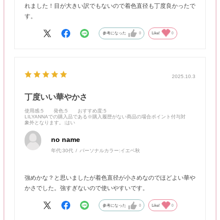
れました！目が大きい訳でもないので着色直径も丁度良かったで
す。
参考になった
0
Like!
0
2025.10.3
丁度いい華やかさ
使用感
:5
発色
:5
おすすめ度
:5
LILYANNAでの購入品である※購入履歴がない商品の場合ポイント付与対
象外となります。
:はい
no name
年代:
30代
パーソナルカラー:
イエベ秋
強めかな？と思いましたが着色直径が小さめなのでほどよい華や
かさでした。強すぎないので使いやすいです。
参考になった
0
Like!
0