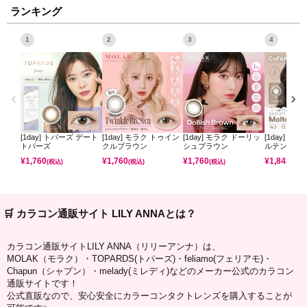
ランキング
1
2
3
4
[1day] トパーズ デート
[1day] モラク トゥイン
[1day] モラク ドーリッ
[1day] コ
トパーズ
クルブラウン
シュブラウン
ルテンパフ
¥
1,760
¥
1,760
¥
1,760
¥
1,848
(税込)
(税込)
(税込)
(税込)
🛒 カラコン通販サイト LILY ANNAとは？
カラコン通販サイトLILY ANNA（リリーアンナ）は、
MOLAK（モラク）・TOPARDS(トパーズ)・feliamo(フェリアモ)・
Chapun（シャプン）・melady(ミレディ)などのメーカー公式のカラコン
通販サイトです！
公式直販なので、安心安全にカラーコンタクトレンズを購入することが