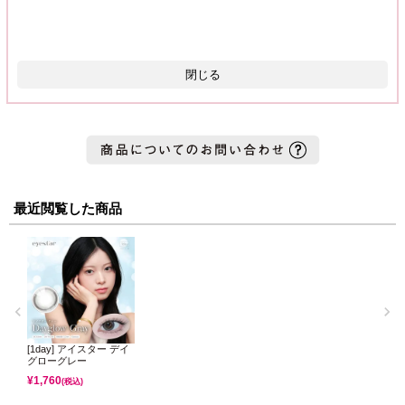
◆スターフレアベージュ（13.2mm）
細フチふんわり白っぽベージュ！
抜け感のあるお姉さんっぽい目元に👼
閉じる
体感直径13.4mmでしっかりめに盛れます！
◆アイコニックグレー（13.6mm）
しっかり太フチ水光グレー！ブルーっぽいチャコールっぽいグレ
ーがくりくりおめめにしてくれる🐈‍⬛
光の取り込み量が圧倒的なので奥目さんにもおすすめの一品で
す！
最近閲覧した商品
◆アイコニックブラウン（13.6mm）
しっかり太フチ水光ブラウン！ハイライトは白みのあるベージュ
のお色🐿️
グレーよりさらに光を取りこんでくれて、舞台上でスポットライ
トを浴びているような輝き🏆
[1day] アイスター デイ
グローグレー
¥
1,760
(税込)