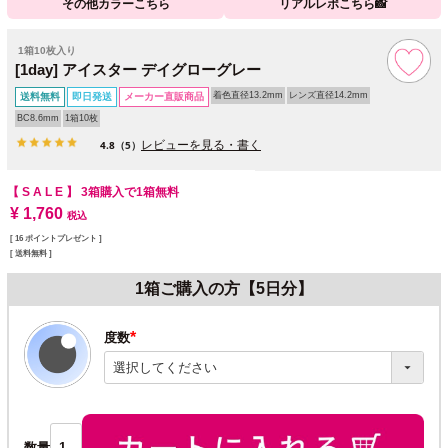
その他カラーこちら
リアルレポこちら📸
1箱10枚入り
[1day] アイスター デイグローグレー
着色直径13.2mm
レンズ直径14.2mm
送料無料
即日発送
メーカー直販商品
BC8.6mm
1箱10枚
レビューを見る・書く
4.8
（5）
【 S A L E 】 3箱購入で1箱無料
¥
1,760
税込
[
16
ポイントプレゼント ]
送料無料
1箱ご購入の方【5日分】
度数
(必
須)
数量