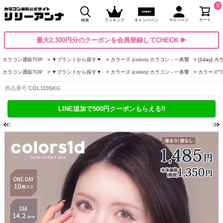
0
カート
検索
ランキング
キャンペーン
マイページ
最大2,300円分のクーポンを会員登録してCHECK ▶
カラコン通販TOP
▼ブランドから探す▼
カラーズ (colors) カラコン - 一条響
[1day]
カラコン通販TOP
▼ブランドから探す▼
カラーズ (colors) カラコン - 一条響
カラーズワンデ
商品番号
COL110SKG
LINE追加で500円クーポンもらえる!!