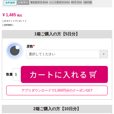
お取寄せ
着色直径13.4mm
レンズ直径14.2mm
BC8.7mm
1箱10枚
送料無料
¥
1,485
税込
[
14
ポイントプレゼント ]
送料無料
1箱ご購入の方【5日分】
度数
(必
須)
数量
アプリダウンロードで1,000円分のクーポンGET
2箱ご購入の方【10日分】