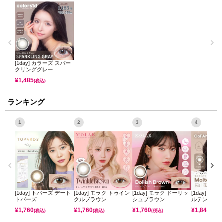
[1day] カラーズ スパー
クリンググレー
¥
1,485
(税込)
ランキング
1
2
3
4
[1day] トパーズ デート
[1day] モラク トゥイン
[1day] モラク ドーリッ
[1day] コ
トパーズ
クルブラウン
シュブラウン
ルテンパフ
¥
1,760
¥
1,760
¥
1,760
¥
1,848
(税込)
(税込)
(税込)
(税込)